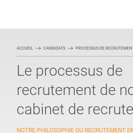
Rejoindre Linking Tal
Écrivez-nous
Actualités et Conseils
AUTRES MÉTIERS DE LA COM
ACCUEIL
CANDIDATS
PROCESSUS DE RECRUTEMEN
Le processus de
recrutement de no
cabinet de recrut
NOTRE PHILOSOPHIE DU RECRUTEMENT EN