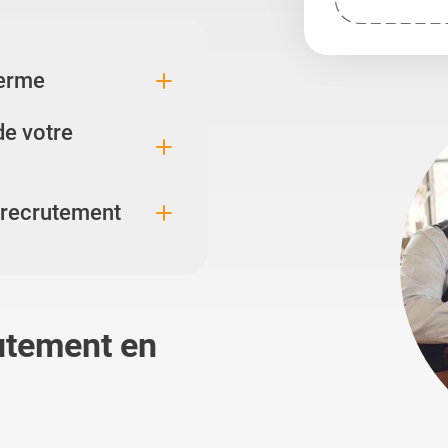
erme
de votre
 recrutement
utement en