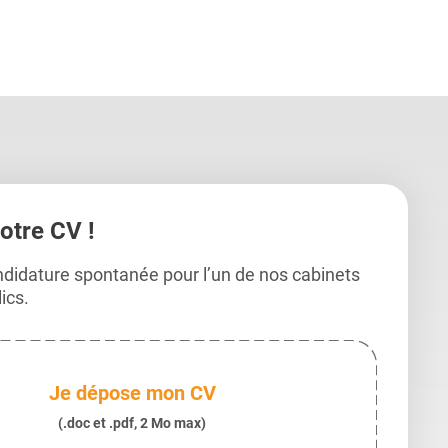
didats
didats
otre CV !
ndidature spontanée pour l’un de nos cabinets
ics.
Je dépose mon CV
(.doc et .pdf, 2 Mo max)