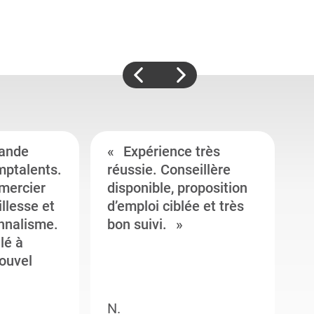
ande
Expérience très
mptalents.
réussie. Conseillère
l
emercier
disponible, proposition
c
illesse et
d’emploi ciblée et très
c
onnalisme.
bon suivi.
J
llé à
s
ouvel
e
N.
M