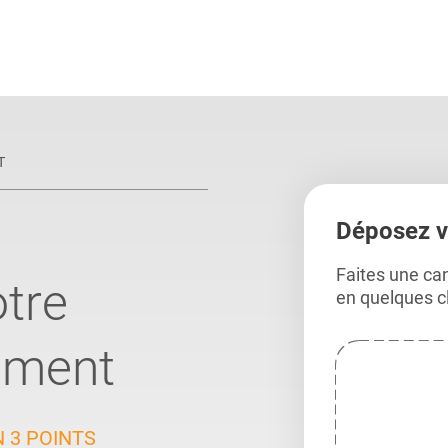
ents
Conseils pour les can
Conseils pour les can
Quiz métiers
PTABILITÉ
T
Déposez v
Faites une ca
tre
en quelques cl
ement
 3 POINTS