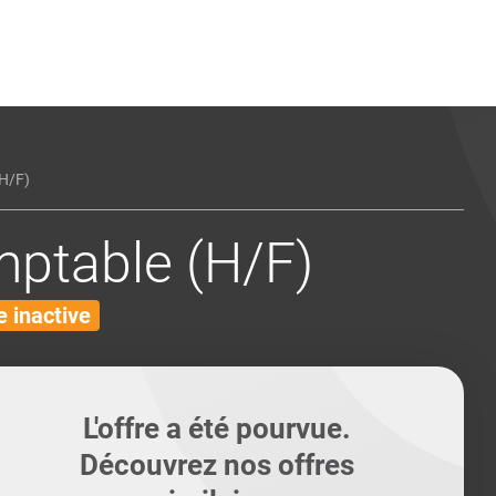
ents
Conseils pour les can
Conseils pour les can
Quiz métiers
PTABILITÉ
H/F)
mptable (H/F)
 inactive
L'offre a été pourvue.
Découvrez nos offres