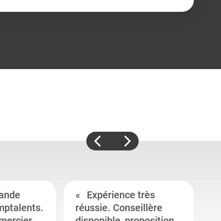
ande
Expérience très
mptalents.
réussie. Conseillère
l
emercier
disponible, proposition
c