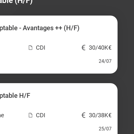
able (H/F)
table - Avantages ++ (H/F)
CDI
30/40K€
24/07
ptable H/F
ne
CDI
30/38K€
25/07