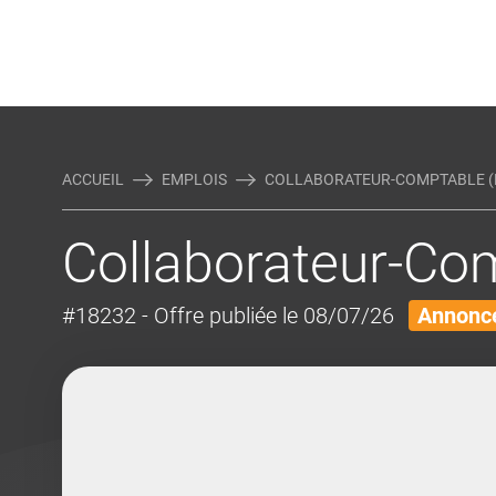
Rejoindre Linking Tal
Écrivez-nous
Actualités et Conseils
AUTRES MÉTIERS DE LA COM
ACCUEIL
EMPLOIS
COLLABORATEUR-COMPTABLE (
Collaborateur-Co
#18232
- Offre publiée le 08/07/26
Annonce