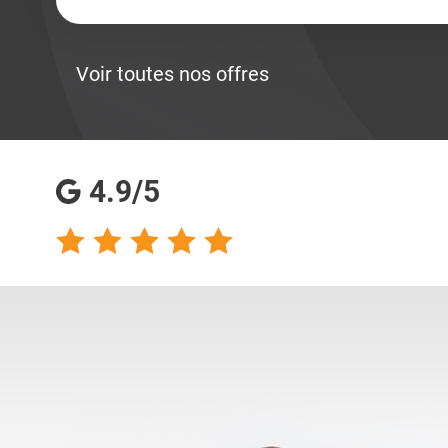
Voir toutes nos offres
4.9/5
talents analyse
Totalement satisfaite
s qualités
de ma collaboration
s pour les
avec les consultantes