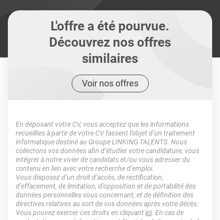
L'offre a été pourvue.
Découvrez nos offres
similaires
Voir nos offres
En déposant votre CV, vous acceptez que les informations
recueillies à partir de votre CV fassent l’objet d’un traitement
informatique destiné au Groupe LINKING TALENTS. Nous
collectons vos données afin d’étudier votre candidature, vous
intégrer à notre vivier de candidats et/ou vous adresser du
contenu en lien avec votre recherche d’emploi.
Vous disposez d’un droit d’accès, de rectification,
d’effacement, de limitation, d’opposition et de portabilité des
données personnelles vous concernant, et de définition des
directives relatives au sort de vos données après votre décès.
Vous pouvez exercer ces droits en cliquant
ici
. En cas de