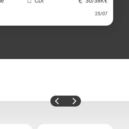
ne
CDI
30/38K€
25/07