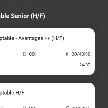
ble Senior (H/F)
table - Avantages ++ (H/F)
CDI
30/40K€
24/07
ptable H/F