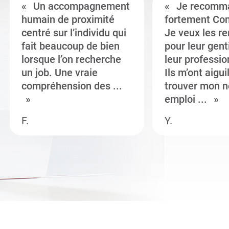
Un accompagnement
Je recomm
humain de proximité
fortement Co
centré sur l’individu qui
Je veux les r
fait beaucoup de bien
pour leur gent
lorsque l’on recherche
leur professi
un job. Une vraie
Ils m’ont aigui
compréhension des ...
trouver mon n
emploi ...
F.
Y.