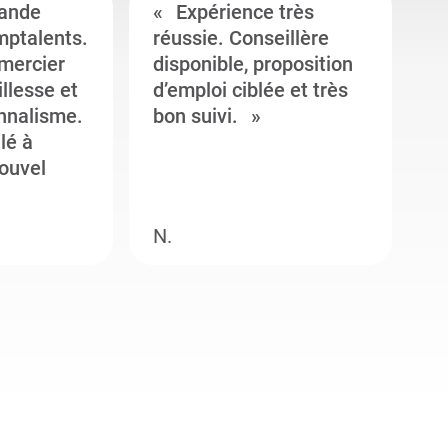
ande
Expérience très
mptalents.
réussie. Conseillère
l
emercier
disponible, proposition
c
illesse et
d’emploi ciblée et très
c
onnalisme.
bon suivi.
J
llé à
s
ouvel
e
N.
M