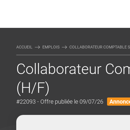
Rejoindre Linking Tal
Écrivez-nous
Actualités et Conseils
AUTRES MÉTIERS DE LA COM
ACCUEIL
EMPLOIS
COLLABORATEUR COMPTABLE SE
Collaborateur Co
(H/F)
#22093
- Offre publiée le 09/07/26
Annonce