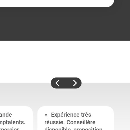
ande
Expérience très
mptalents.
réussie. Conseillère
l
emercier
disponible, proposition
c