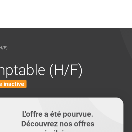
ents
Conseils pour les can
Conseils pour les can
Quiz métiers
PTABILITÉ
H/F)
mptable (H/F)
 inactive
L'offre a été pourvue.
Découvrez nos offres