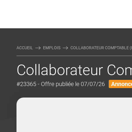
Rejoindre Linking Tal
Écrivez-nous
Actualités et Conseils
AUTRES MÉTIERS DE LA COM
ACCUEIL
EMPLOIS
COLLABORATEUR COMPTABLE (
Collaborateur Co
#23365
- Offre publiée le 07/07/26
Annonce