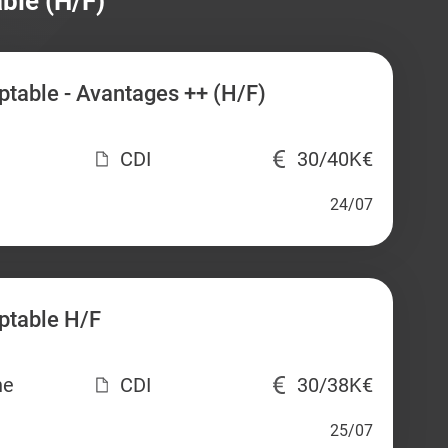
ble (H/F)
table - Avantages ++ (H/F)
CDI
30/40K€
24/07
ptable H/F
ne
CDI
30/38K€
25/07