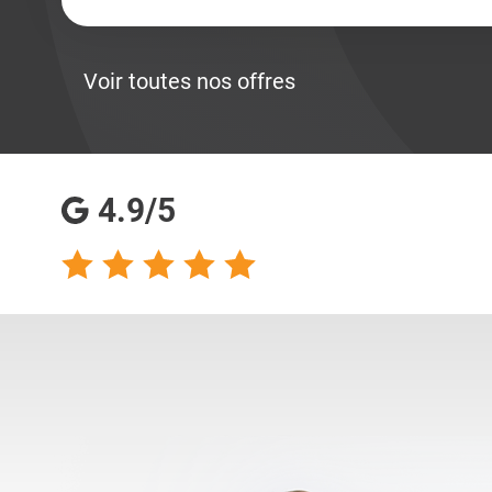
Voir toutes nos offres
4.9/5
talents analyse
Totalement satisfaite
s qualités
de ma collaboration
s pour les
avec les consultantes