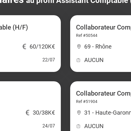
au profil Assistant Comptable 
able (H/F)
Collaborateur Comp
Ref #50544
60/120K€
69 - Rhône
AUCUN
22/07
Collaborateur Com
Ref #51904
30/38K€
31 - Haute-Garon
AUCUN
24/07