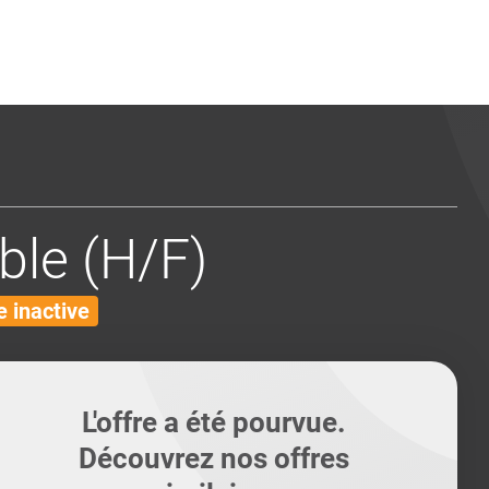
ents
Conseils pour les can
Conseils pour les can
Quiz métiers
PTABILITÉ
ble (H/F)
 inactive
L'offre a été pourvue.
Découvrez nos offres