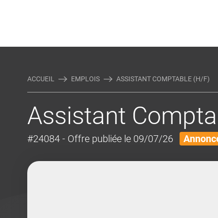
Rejoindre Linking Tal
Écrivez-nous
Actualités et Conseils
AUTRES MÉTIERS DE LA COM
ACCUEIL
EMPLOIS
ASSISTANT COMPTABLE (H/F)
Assistant Compta
#24084
- Offre publiée le 09/07/26
Annonce