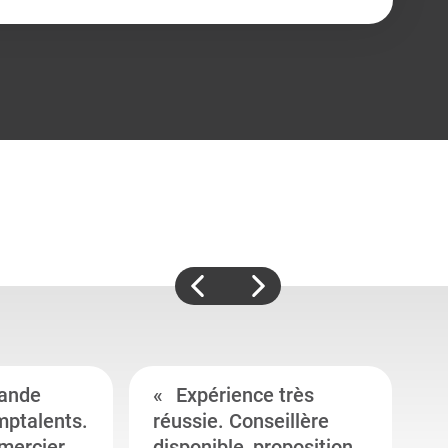
ande
Expérience très
mptalents.
réussie. Conseillère
l
emercier
disponible, proposition
c