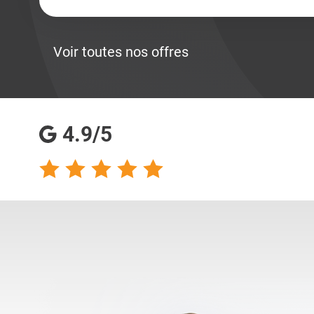
Voir toutes nos offres
4.9/5
talents analyse
Totalement satisfaite
s qualités
de ma collaboration
s pour les
avec les consultantes