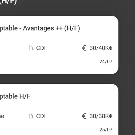
(H/F)
table - Avantages ++ (H/F)
CDI
30/40K€
24/07
ptable H/F
ne
CDI
30/38K€
25/07