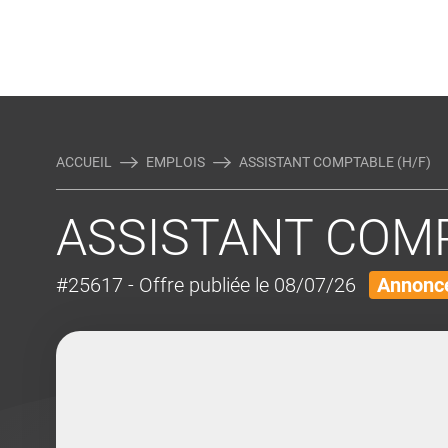
Rejoindre Linking Tal
Écrivez-nous
Actualités et Conseils
AUTRES MÉTIERS DE LA COM
ACCUEIL
EMPLOIS
ASSISTANT COMPTABLE (H/F)
ASSISTANT COMP
#25617
- Offre publiée le 08/07/26
Annonce