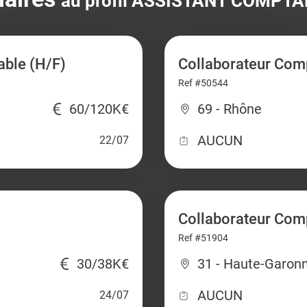
au profil ASSISTANT COMPTA
able (H/F)
Collaborateur Comp
Ref #50544
60/120K€
69 - Rhône
AUCUN
22/07
Collaborateur Com
Ref #51904
30/38K€
31 - Haute-Garon
AUCUN
24/07