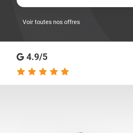
Voir toutes nos offres
4.9/5
talents analyse
Totalement satisfaite
s qualités
de ma collaboration
s pour les
avec les consultantes