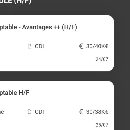
BLE (H/F)
table - Avantages ++ (H/F)
CDI
30/40K€
24/07
ptable H/F
ne
CDI
30/38K€
25/07