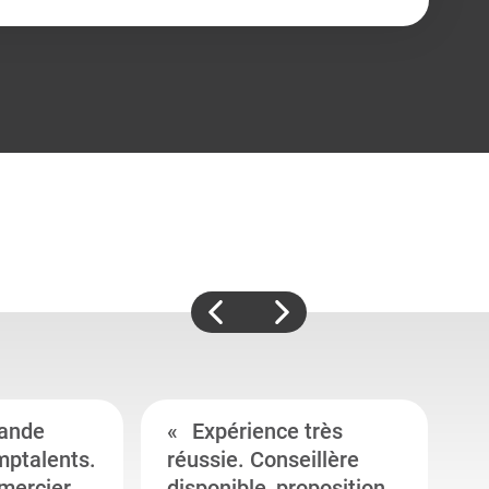
ande
Expérience très
mptalents.
réussie. Conseillère
l
emercier
disponible, proposition
c