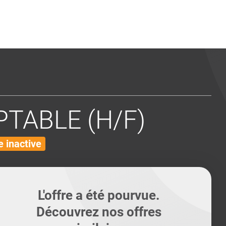
ents
Conseils pour les can
Conseils pour les can
Quiz métiers
PTABILITÉ
TABLE (H/F)
 inactive
L'offre a été pourvue.
Découvrez nos offres