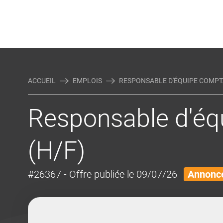
Rejoindre Linking Tal
Écrivez-nous
Actualités et Conseils
AUTRES MÉTIERS DE LA COM
ACCUEIL
EMPLOIS
RESPONSABLE D'ÉQUIPE COMPTA
Responsable d'éq
(H/F)
#26367
- Offre publiée le 09/07/26
Annonce