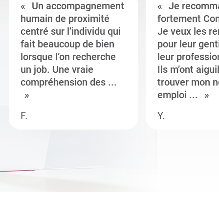
Un accompagnement
Je recomm
humain de proximité
fortement Co
centré sur l’individu qui
Je veux les r
fait beaucoup de bien
pour leur gent
lorsque l’on recherche
leur professi
un job. Une vraie
Ils m’ont aigui
compréhension des ...
trouver mon n
emploi ...
F.
Y.