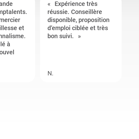
ande
Expérience très
mptalents.
réussie. Conseillère
l
emercier
disponible, proposition
c
illesse et
d’emploi ciblée et très
c
onnalisme.
bon suivi.
J
llé à
s
ouvel
e
N.
M