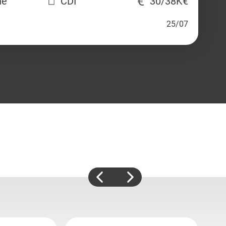
ne
CDI
30/38K€
25/07