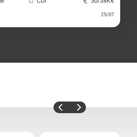
ne
CDI
30/38K€
25/07