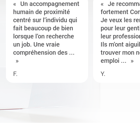
Un accompagnement
Je recomm
humain de proximité
fortement Co
centré sur l’individu qui
Je veux les r
fait beaucoup de bien
pour leur gent
lorsque l’on recherche
leur professi
un job. Une vraie
Ils m’ont aigui
compréhension des ...
trouver mon n
emploi ...
F.
Y.