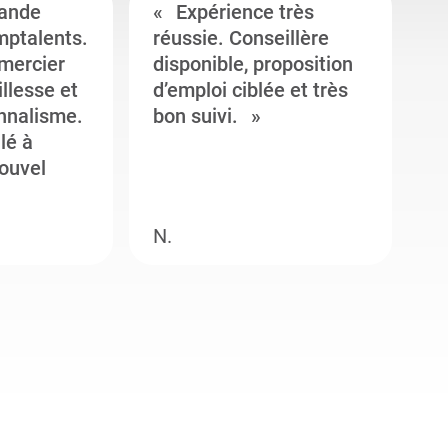
ande
Expérience très
mptalents.
réussie. Conseillère
l
emercier
disponible, proposition
c
illesse et
d’emploi ciblée et très
c
onnalisme.
bon suivi.
J
llé à
s
ouvel
e
N.
M