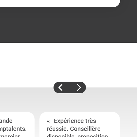
ande
Expérience très
mptalents.
réussie. Conseillère
l
emercier
disponible, proposition
c