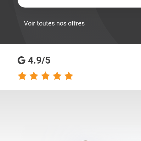
Voir toutes nos offres
4.9/5
talents analyse
Totalement satisfaite
s qualités
de ma collaboration
s pour les
avec les consultantes