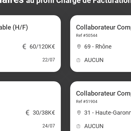
au profil Chargé de Facturation
able (H/F)
Collaborateur Comp
Ref #50544
60/120K€
69 - Rhône
AUCUN
22/07
Collaborateur Com
Ref #51904
30/38K€
31 - Haute-Garon
AUCUN
24/07