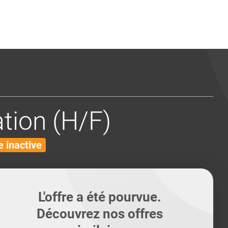
ents
Conseils pour les can
Conseils pour les can
Quiz métiers
PTABILITÉ
tion (H/F)
 inactive
L'offre a été pourvue.
Découvrez nos offres