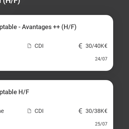
 (H/F)
table - Avantages ++ (H/F)
CDI
30/40K€
24/07
ptable H/F
ne
CDI
30/38K€
25/07