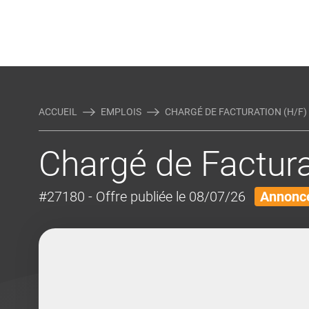
Rejoindre Linking Tal
Écrivez-nous
Actualités et Conseils
AUTRES MÉTIERS DE LA COM
ACCUEIL
EMPLOIS
CHARGÉ DE FACTURATION (H/F)
Chargé de Factura
#27180
- Offre publiée le 08/07/26
Annonce