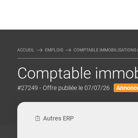
Rejoindre Linking Tal
Écrivez-nous
Actualités et Conseils
AUTRES MÉTIERS DE LA COM
ACCUEIL
EMPLOIS
COMPTABLE IMMOBILISATIONS (
Comptable immobi
#27249
- Offre publiée le 07/07/26
Annonce
Autres ERP