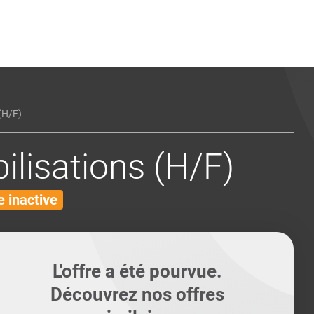
ents
Conseils pour les can
Conseils pour les can
Quiz métiers
PTABILITÉ
H/F)
lisations (H/F)
 inactive
L'offre a été pourvue.
Découvrez nos offres