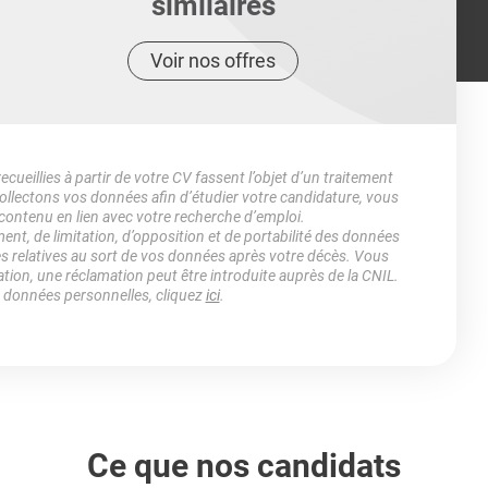
similaires
Voir nos offres
ueillies à partir de votre CV fassent l’objet d’un traitement
lectons vos données afin d’étudier votre candidature, vous
 contenu en lien avec votre recherche d’emploi.
ment, de limitation, d’opposition et de portabilité des données
es relatives au sort de vos données après votre décès. Vous
ation, une réclamation peut être introduite auprès de la CNIL.
s données personnelles, cliquez
ici
.
Ce que nos candidats