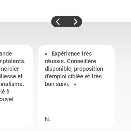
ande
Expérience très
mptalents.
réussie. Conseillère
l
emercier
disponible, proposition
c
illesse et
d’emploi ciblée et très
c
onnalisme.
bon suivi.
J
llé à
s
ouvel
e
N.
M