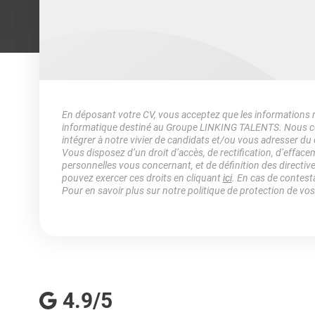
En déposant votre CV, vous acceptez que les informations rec
informatique destiné au Groupe LINKING TALENTS. Nous col
intégrer à notre vivier de candidats et/ou vous adresser du
Vous disposez d’un droit d’accès, de rectification, d’efface
personnelles vous concernant, et de définition des directiv
pouvez exercer ces droits en cliquant
ici
. En cas de contest
Pour en savoir plus sur notre politique de protection de vo
4.9/5