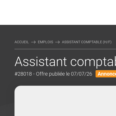
Rejoindre Linking Tal
Écrivez-nous
Actualités et Conseils
AUTRES MÉTIERS DE LA COM
ACCUEIL
EMPLOIS
ASSISTANT COMPTABLE (H/F)
Assistant comptab
#28018
- Offre publiée le 07/07/26
Annonce