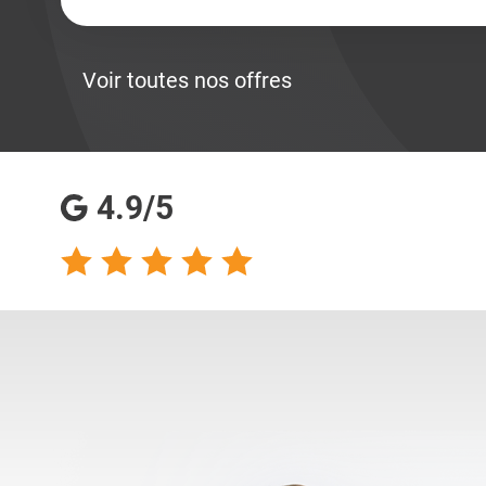
Voir toutes nos offres
4.9/5
talents analyse
Totalement satisfaite
s qualités
de ma collaboration
s pour les
avec les consultantes