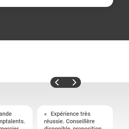
ande
Expérience très
mptalents.
réussie. Conseillère
l
emercier
disponible, proposition
c