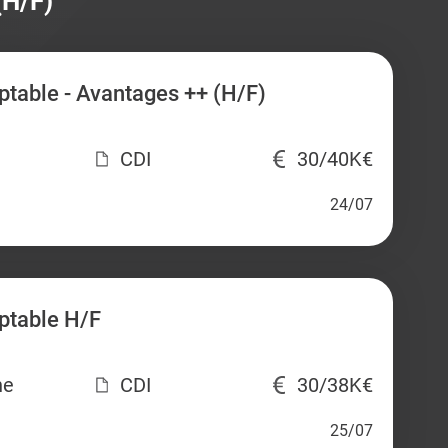
(H/F)
table - Avantages ++ (H/F)
CDI
30/40K€
24/07
ptable H/F
ne
CDI
30/38K€
25/07