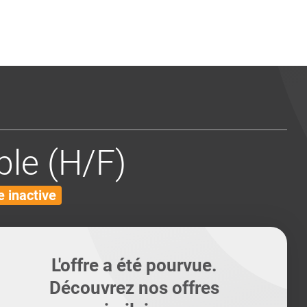
ents
Conseils pour les can
Conseils pour les can
Quiz métiers
PTABILITÉ
le (H/F)
 inactive
L'offre a été pourvue.
Découvrez nos offres