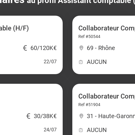
au profil Assistant comptable 
able (H/F)
Collaborateur Comp
Ref #50544
60/120K€
69 - Rhône
AUCUN
22/07
Collaborateur Com
Ref #51904
30/38K€
31 - Haute-Garon
AUCUN
24/07