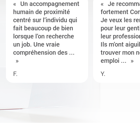
Un accompagnement
Je recomm
humain de proximité
fortement Co
centré sur l’individu qui
Je veux les r
fait beaucoup de bien
pour leur gent
lorsque l’on recherche
leur professi
un job. Une vraie
Ils m’ont aigui
compréhension des ...
trouver mon n
emploi ...
F.
Y.