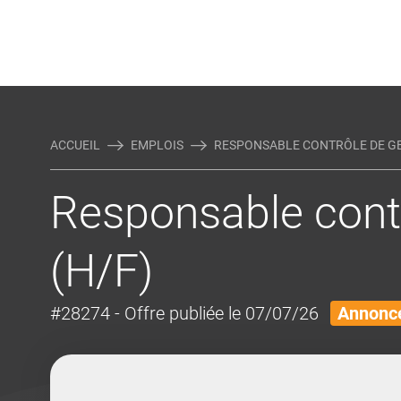
Rejoindre Linking Tal
Écrivez-nous
Actualités et Conseils
AUTRES MÉTIERS DE LA COM
ACCUEIL
EMPLOIS
RESPONSABLE CONTRÔLE DE GES
Responsable contr
(H/F)
#28274
- Offre publiée le 07/07/26
Annonce