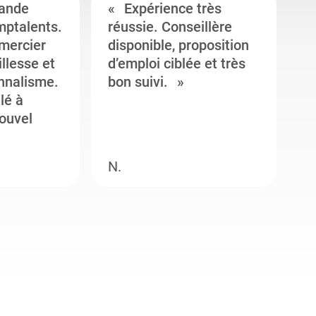
ande
Expérience très
mptalents.
réussie. Conseillère
l
emercier
disponible, proposition
c
illesse et
d’emploi ciblée et très
c
onnalisme.
bon suivi.
J
llé à
s
ouvel
e
N.
M