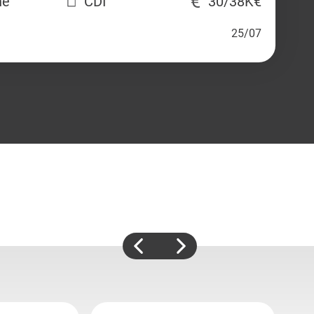
ne
CDI
30/38K€
25/07