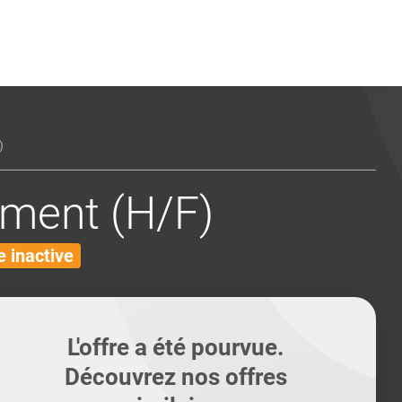
ents
Conseils pour les can
Conseils pour les can
Quiz métiers
PTABILITÉ
)
ement (H/F)
 inactive
L'offre a été pourvue.
Découvrez nos offres