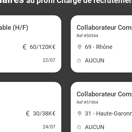
au profil Chargé de recrutemen
able (H/F)
Collaborateur Comp
Ref #50544
60/120K€
69 - Rhône
AUCUN
22/07
Collaborateur Com
Ref #51904
30/38K€
31 - Haute-Garon
AUCUN
24/07