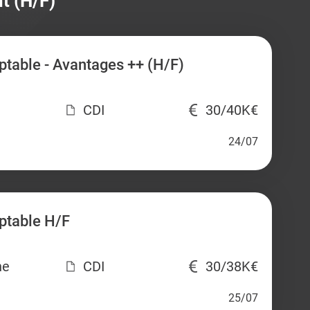
t (H/F)
table - Avantages ++ (H/F)
CDI
30/40K€
24/07
ptable H/F
ne
CDI
30/38K€
25/07