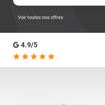
Voir toutes nos offres
4.9/5
talents analyse
Totalement satisfaite
s qualités
de ma collaboration
s pour les
avec les consultantes