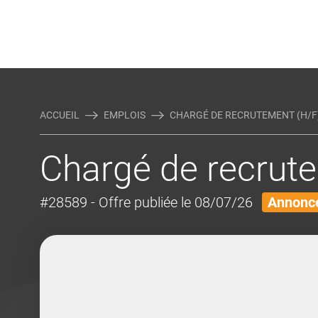
Rejoindre Linking Tal
Écrivez-nous
Actualités et Conseils
AUTRES MÉTIERS DE LA COM
ACCUEIL
EMPLOIS
CHARGÉ DE RECRUTEMENT (H/F
Chargé de recrut
#28589
- Offre publiée le 08/07/26
Annonce