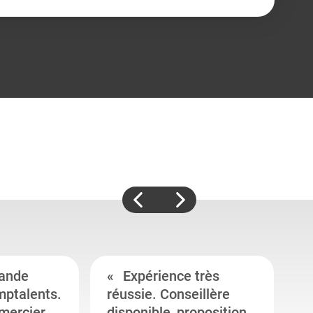
ande
Expérience très
mptalents.
réussie. Conseillère
l
emercier
disponible, proposition
c