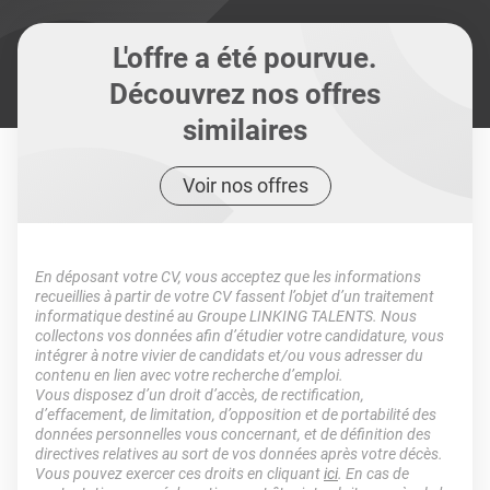
L'offre a été pourvue.
Découvrez nos offres
similaires
Voir nos offres
En déposant votre CV, vous acceptez que les informations
recueillies à partir de votre CV fassent l’objet d’un traitement
informatique destiné au Groupe LINKING TALENTS. Nous
collectons vos données afin d’étudier votre candidature, vous
intégrer à notre vivier de candidats et/ou vous adresser du
contenu en lien avec votre recherche d’emploi.
Vous disposez d’un droit d’accès, de rectification,
d’effacement, de limitation, d’opposition et de portabilité des
données personnelles vous concernant, et de définition des
directives relatives au sort de vos données après votre décès.
Vous pouvez exercer ces droits en cliquant
ici
. En cas de