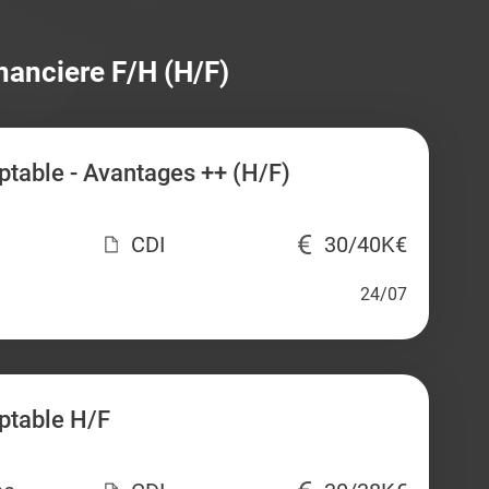
inanciere F/H (H/F)
table - Avantages ++ (H/F)
CDI
30/40K€
24/07
ptable H/F