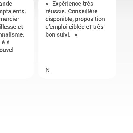
ande
Expérience très
mptalents.
réussie. Conseillère
l
emercier
disponible, proposition
c
illesse et
d’emploi ciblée et très
c
onnalisme.
bon suivi.
J
llé à
s
ouvel
e
N.
M