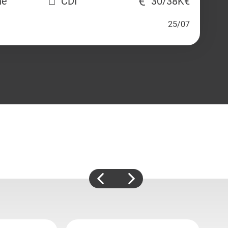
ne
CDI
30/38K€
25/07