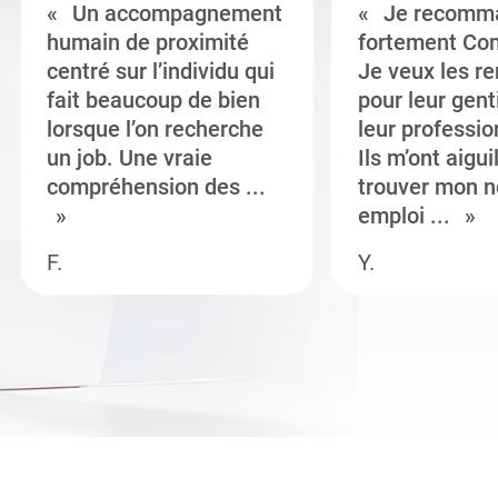
Un accompagnement
Je recomm
humain de proximité
fortement Co
centré sur l’individu qui
Je veux les r
fait beaucoup de bien
pour leur gent
lorsque l’on recherche
leur professi
un job. Une vraie
Ils m’ont aigui
compréhension des ...
trouver mon n
emploi ...
F.
Y.