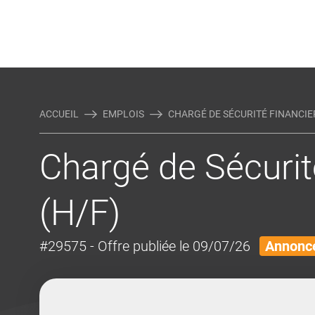
Rejoindre Linking Tal
Écrivez-nous
Actualités et Conseils
AUTRES MÉTIERS DE LA COM
ACCUEIL
EMPLOIS
CHARGÉ DE SÉCURITÉ FINANCIERE
Chargé de Sécurit
(H/F)
#29575
- Offre publiée le 09/07/26
Annonce