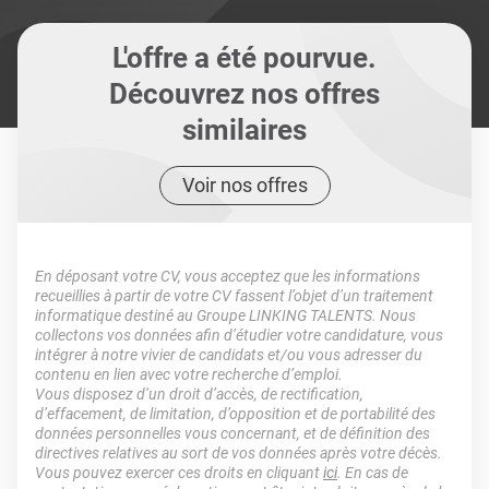
L'offre a été pourvue.
Découvrez nos offres
similaires
Voir nos offres
En déposant votre CV, vous acceptez que les informations
recueillies à partir de votre CV fassent l’objet d’un traitement
informatique destiné au Groupe LINKING TALENTS. Nous
collectons vos données afin d’étudier votre candidature, vous
intégrer à notre vivier de candidats et/ou vous adresser du
contenu en lien avec votre recherche d’emploi.
Vous disposez d’un droit d’accès, de rectification,
d’effacement, de limitation, d’opposition et de portabilité des
données personnelles vous concernant, et de définition des
directives relatives au sort de vos données après votre décès.
Vous pouvez exercer ces droits en cliquant
ici
. En cas de