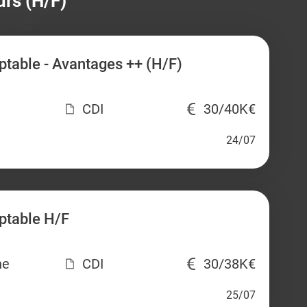
urs (H/F)
table - Avantages ++ (H/F)
CDI
30/40K€
24/07
ptable H/F
ne
CDI
30/38K€
25/07