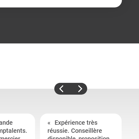
ande
Expérience très
mptalents.
réussie. Conseillère
l
emercier
disponible, proposition
c