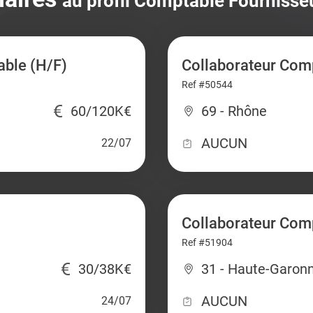
au profil Comptable Fournisse
able (H/F)
Collaborateur Comp
Ref #50544
60/120K€
69 - Rhône
AUCUN
22/07
Collaborateur Com
Ref #51904
30/38K€
31 - Haute-Garon
AUCUN
24/07