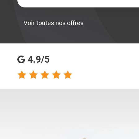
Voir toutes nos offres
4.9/5
talents analyse
Totalement satisfaite
s qualités
de ma collaboration
s pour les
avec les consultantes