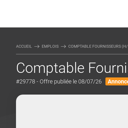
Rejoindre Linking Tal
Écrivez-nous
Actualités et Conseils
AUTRES MÉTIERS DE LA COM
ACCUEIL
EMPLOIS
COMPTABLE FOURNISSEURS (H/
Comptable Fourni
#29778
- Offre publiée le 08/07/26
Annonce