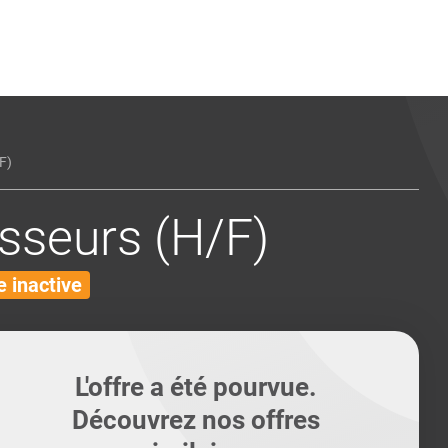
ents
Conseils pour les can
Conseils pour les can
Quiz métiers
PTABILITÉ
F)
sseurs (H/F)
 inactive
L'offre a été pourvue.
Découvrez nos offres