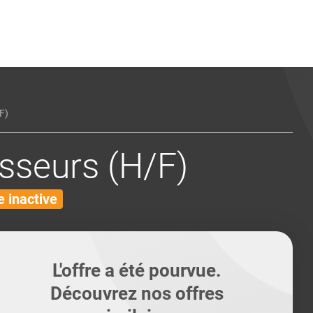
ents
Conseils pour les can
Conseils pour les can
Quiz métiers
PTABILITÉ
F)
sseurs (H/F)
 inactive
L'offre a été pourvue.
Découvrez nos offres