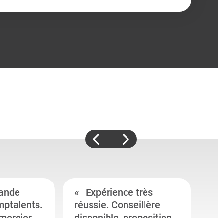
ande
Expérience très
mptalents.
réussie. Conseillère
l
emercier
disponible, proposition
c