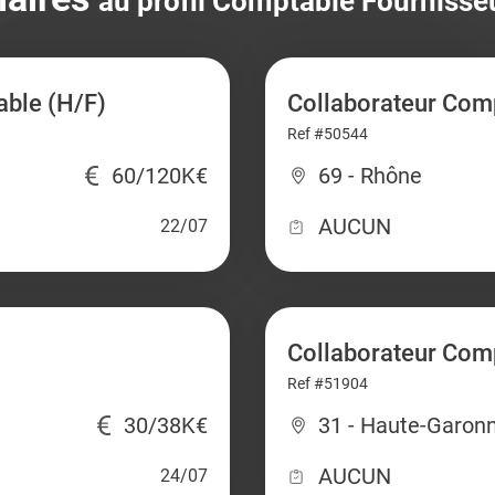
au profil Comptable Fournisse
able (H/F)
Collaborateur Comp
Ref #50544
60/120K€
69 - Rhône
AUCUN
22/07
Collaborateur Com
Ref #51904
30/38K€
31 - Haute-Garon
AUCUN
24/07