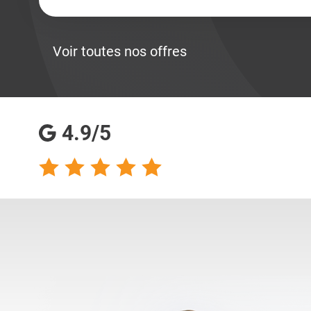
Voir toutes nos offres
4.9/5
talents analyse
Totalement satisfaite
s qualités
de ma collaboration
s pour les
avec les consultantes