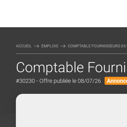
Rejoindre Linking Tal
Écrivez-nous
Actualités et Conseils
AUTRES MÉTIERS DE LA COM
ACCUEIL
EMPLOIS
COMPTABLE FOURNISSEURS (H/
Comptable Fourni
#30230
- Offre publiée le 08/07/26
Annonce