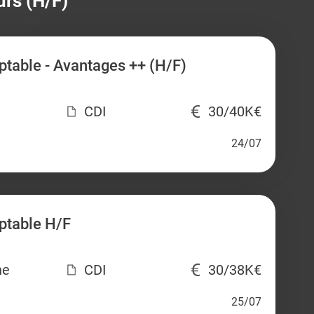
urs (H/F)
table - Avantages ++ (H/F)
CDI
30/40K€
24/07
ptable H/F
ne
CDI
30/38K€
25/07