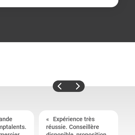
ande
Expérience très
mptalents.
réussie. Conseillère
l
emercier
disponible, proposition
c