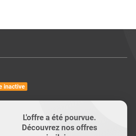
ents
Conseils pour les can
Conseils pour les can
Quiz métiers
PTABILITÉ
 inactive
L'offre a été pourvue.
Découvrez nos offres