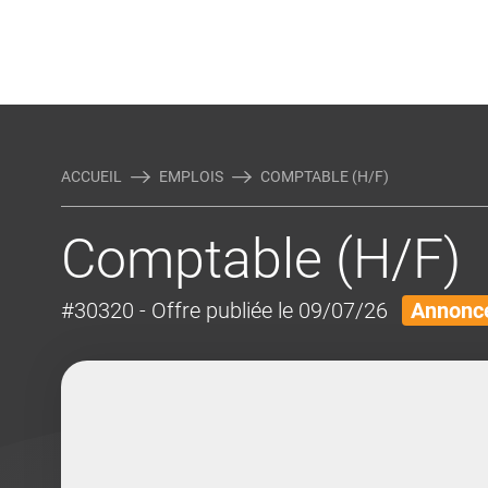
Rejoindre Linking Tal
Écrivez-nous
Actualités et Conseils
AUTRES MÉTIERS DE LA COM
ACCUEIL
EMPLOIS
COMPTABLE (H/F)
Comptable (H/F)
#30320
- Offre publiée le 09/07/26
Annonce