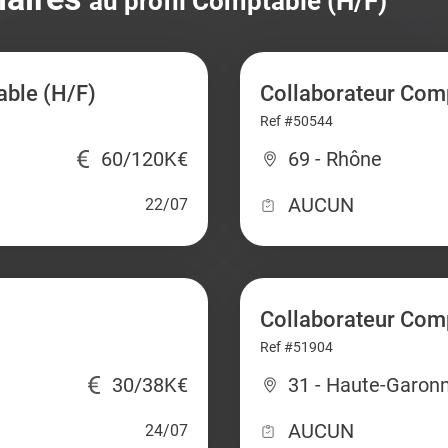
au profil Comptable (H/F)
able (H/F)
Collaborateur Comp
Ref #50544
60/120K€
69 - Rhône
AUCUN
22/07
Collaborateur Com
Ref #51904
30/38K€
31 - Haute-Garon
AUCUN
24/07