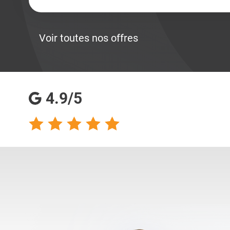
Voir toutes nos offres
4.9/5
talents analyse
Totalement satisfaite
s qualités
de ma collaboration
s pour les
avec les consultantes