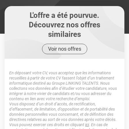
L'offre a été pourvue.
Découvrez nos offres
similaires
Voir nos offres
En déposant votre CV, vous acceptez que les informations
recueillies à partir de votre CV fassent l’objet d’un traitement
informatique destiné au Groupe LINKING TALENTS. Nous
collectons vos données afin d’étudier votre candidature, vous
intégrer à notre vivier de candidats et/ou vous adresser du
contenu en lien avec votre recherche d’emploi.
Vous disposez d’un droit d’accès, de rectification,
d’effacement, de limitation, d’opposition et de portabilité des
données personnelles vous concernant, et de définition des
directives relatives au sort de vos données après votre décès.
Vous pouvez exercer ces droits en cliquant
ici
. En cas de