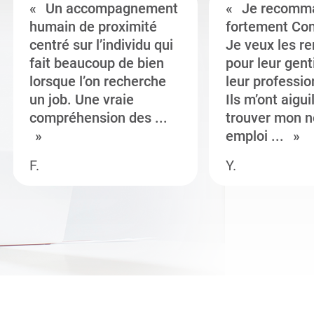
Un accompagnement
Je recomm
humain de proximité
fortement Co
centré sur l’individu qui
Je veux les r
fait beaucoup de bien
pour leur gent
lorsque l’on recherche
leur professi
un job. Une vraie
Ils m’ont aigui
compréhension des ...
trouver mon n
emploi ...
F.
Y.