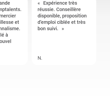
ande
Expérience très
mptalents.
réussie. Conseillère
l
emercier
disponible, proposition
c
illesse et
d’emploi ciblée et très
c
onnalisme.
bon suivi.
J
llé à
s
ouvel
e
N.
M