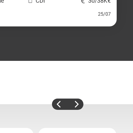
ne
CDI
30/38K€
25/07