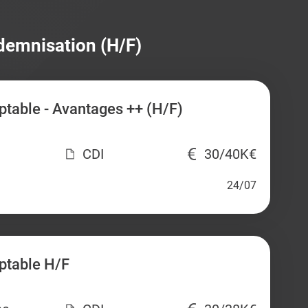
ndemnisation (H/F)
table - Avantages ++ (H/F)
CDI
30/40K€
24/07
ptable H/F