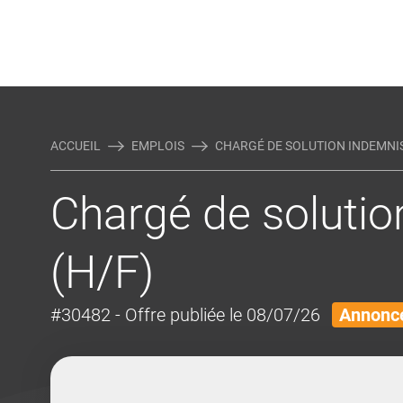
Rejoindre Linking Tal
Écrivez-nous
Actualités et Conseils
AUTRES MÉTIERS DE LA COM
ACCUEIL
EMPLOIS
CHARGÉ DE SOLUTION INDEMNISA
Chargé de solutio
(H/F)
#30482
- Offre publiée le 08/07/26
Annonce