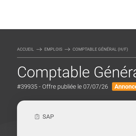
Rejoindre Linking Tal
Écrivez-nous
Actualités et Conseils
AUTRES MÉTIERS DE LA COM
ACCUEIL
EMPLOIS
COMPTABLE GÉNÉRAL (H/F)
Comptable Généra
#39935
- Offre publiée le 07/07/26
Annonce
SAP