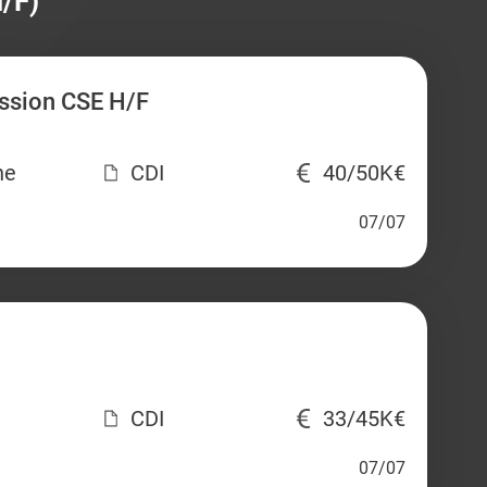
/F)
ssion CSE H/F
ne
CDI
40/50K€
07/07
CDI
33/45K€
07/07