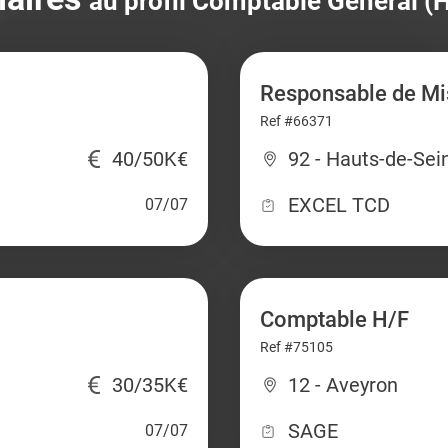
au profil Comptable Général (H
Responsable de Mi
Ref #66371
40/50K€
92 - Hauts-de-Sei
EXCEL TCD
07/07
Comptable H/F
Ref #75105
30/35K€
12 - Aveyron
SAGE
07/07