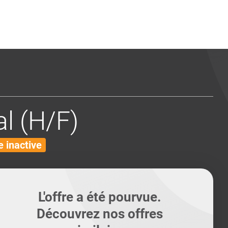
ents
Conseils pour les can
Conseils pour les can
Quiz métiers
PTABILITÉ
l (H/F)
 inactive
L'offre a été pourvue.
Découvrez nos offres