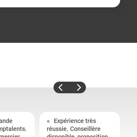
ande
Expérience très
mptalents.
réussie. Conseillère
l
emercier
disponible, proposition
c