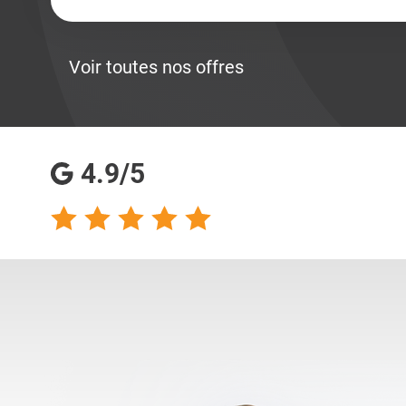
Voir toutes nos offres
4.9/5
talents analyse
Totalement satisfaite
s qualités
de ma collaboration
s pour les
avec les consultantes