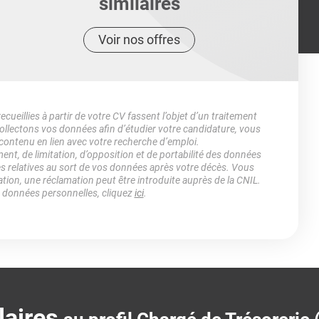
similaires
Voir nos offres
ueillies à partir de votre CV fassent l’objet d’un traitement
lectons vos données afin d’étudier votre candidature, vous
 contenu en lien avec votre recherche d’emploi.
ment, de limitation, d’opposition et de portabilité des données
es relatives au sort de vos données après votre décès. Vous
ation, une réclamation peut être introduite auprès de la CNIL.
s données personnelles, cliquez
ici
.
laires