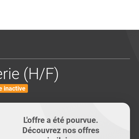
ents
Conseils pour les can
Conseils pour les can
Quiz métiers
PTABILITÉ
rie (H/F)
 inactive
L'offre a été pourvue.
Découvrez nos offres