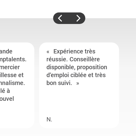
ande
Expérience très
mptalents.
réussie. Conseillère
l
emercier
disponible, proposition
c
illesse et
d’emploi ciblée et très
c
onnalisme.
bon suivi.
J
llé à
s
ouvel
e
N.
M