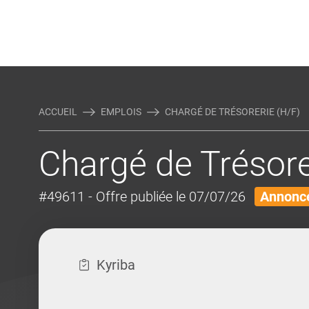
Rejoindre Linking Tal
Écrivez-nous
Actualités et Conseils
AUTRES MÉTIERS DE LA COM
ACCUEIL
EMPLOIS
CHARGÉ DE TRÉSORERIE (H/F)
Chargé de Trésore
#49611
- Offre publiée le 07/07/26
Annonce
Kyriba