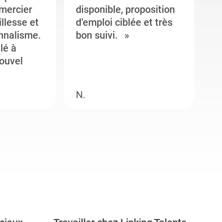
emercier
disponible, proposition
c
illesse et
d’emploi ciblée et très
c
onnalisme.
bon suivi.
J
llé à
s
ouvel
e
N.
M