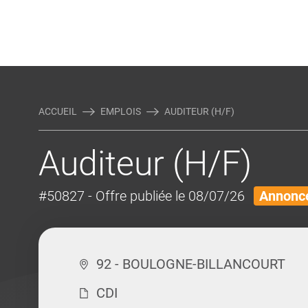
Rejoindre Linking Tal
Écrivez-nous
Actualités et Conseils
AUTRES MÉTIERS DE LA COM
ACCUEIL
EMPLOIS
AUDITEUR (H/F)
Auditeur (H/F)
#50827
- Offre publiée le 08/07/26
Annonce
92 - BOULOGNE-BILLANCOURT
CDI