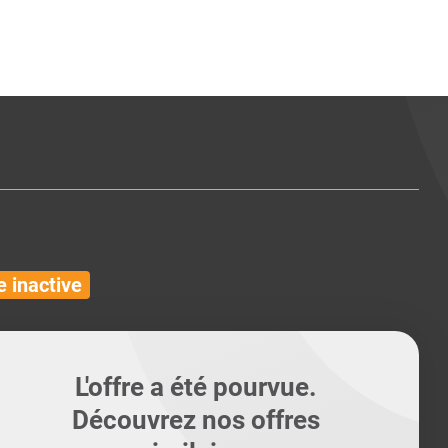
ents
Conseils pour les can
Conseils pour les can
Quiz métiers
PTABILITÉ
 inactive
L'offre a été pourvue.
Découvrez nos offres