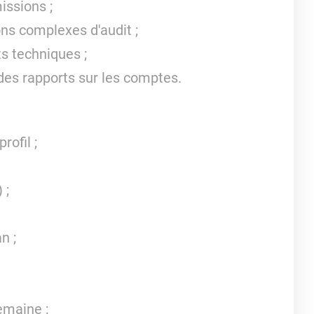
missions ;
ons complexes d'audit ;
ts techniques ;
des rapports sur les comptes.
rofil ;
 ;
n ;
semaine ;