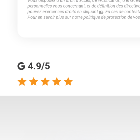
Vous disposez d’un droit d’accès, de rectification, d’efface
personnelles vous concernant, et de définition des directiv
pouvez exercer ces droits en cliquant
ici
. En cas de contest
Pour en savoir plus sur notre politique de protection de vo
4.9/5
talents analyse
Totalement satisfaite
s qualités
de ma collaboration