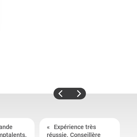
ande
Expérience très
mptalents.
réussie. Conseillère
l