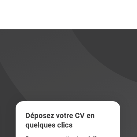
didats
didats
Déposez votre CV en
quelques clics