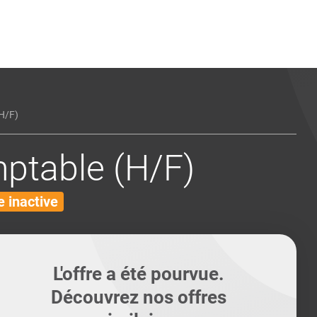
ents
Conseils pour les can
Conseils pour les can
Quiz métiers
PTABILITÉ
H/F)
ptable (H/F)
 inactive
L'offre a été pourvue.
Découvrez nos offres