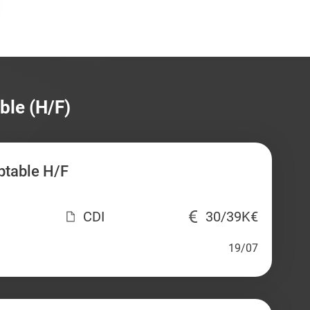
ble (H/F)
ptable H/F
CDI
30/39K€
19/07