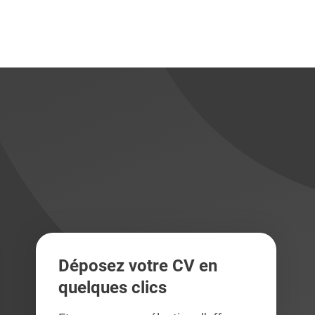
didats
didats
Déposez votre CV en
quelques clics