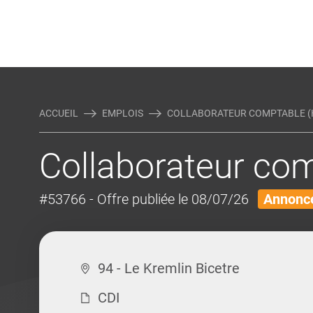
Rejoindre Linking Tal
Écrivez-nous
Actualités et Conseils
AUTRES MÉTIERS DE LA COM
ACCUEIL
EMPLOIS
COLLABORATEUR COMPTABLE (
Collaborateur com
#53766
- Offre publiée le 08/07/26
Annonce
94 - Le Kremlin Bicetre
CDI