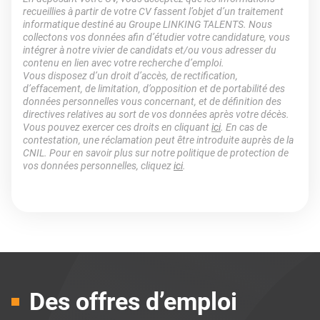
recueillies à partir de votre CV fassent l’objet d’un traitement
informatique destiné au Groupe LINKING TALENTS. Nous
collectons vos données afin d’étudier votre candidature, vous
intégrer à notre vivier de candidats et/ou vous adresser du
contenu en lien avec votre recherche d’emploi.
Vous disposez d’un droit d’accès, de rectification,
d’effacement, de limitation, d’opposition et de portabilité des
données personnelles vous concernant, et de définition des
directives relatives au sort de vos données après votre décès.
Vous pouvez exercer ces droits en cliquant
ici
. En cas de
contestation, une réclamation peut être introduite auprès de la
CNIL. Pour en savoir plus sur notre politique de protection de
vos données personnelles, cliquez
ici
.
Des offres d’emploi