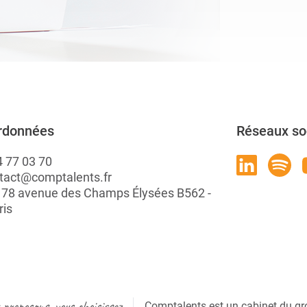
rdonnées
Réseaux so
4 77 03 70
tact@comptalents.fr
: 78 avenue des Champs Élysées B562 -
ris
proposons, vous choisissez
Comptalents est un cabinet du gr