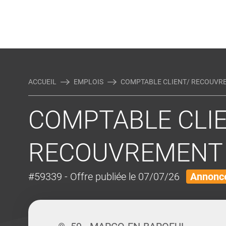
Rejoindre Linking Tal
Écrivez-nous
Actualités et Conseils
AUTRES MÉTIERS DE LA COM
ACCUEIL
EMPLOIS
COMPTABLE CLIENT/ RECOUVR
COMPTABLE CLI
RECOUVREMENT 
#59339
- Offre publiée le 07/07/26
Annonce