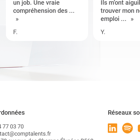
un job. Une vraie
Ils m’ont aigui
compréhension des ...
trouver mon n
emploi ...
F.
Y.
rdonnées
Réseaux so
4 77 03 70
tact@comptalents.fr