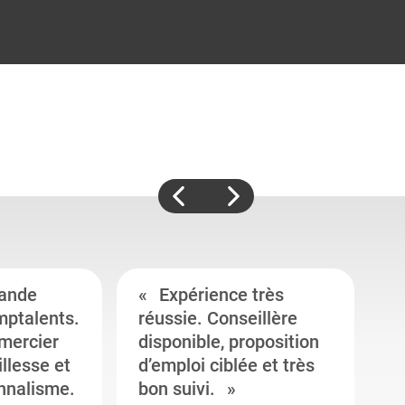
ande
Expérience très
mptalents.
réussie. Conseillère
l
emercier
disponible, proposition
c
illesse et
d’emploi ciblée et très
c
onnalisme.
bon suivi.
J