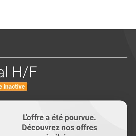
ents
Conseils pour les can
Conseils pour les can
Quiz métiers
PTABILITÉ
l H/F
 inactive
L'offre a été pourvue.
Découvrez nos offres