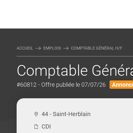
Rejoindre Linking Tal
Écrivez-nous
Actualités et Conseils
AUTRES MÉTIERS DE LA COM
ACCUEIL
EMPLOIS
COMPTABLE GÉNÉRAL H/F
Comptable Généra
#60812
- Offre publiée le 07/07/26
Annonce
44 - Saint-Herblain
CDI