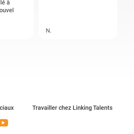
llé à
s
ouvel
e
N.
M
ciaux
Travailler chez Linking Talents
Rejoignez-nous