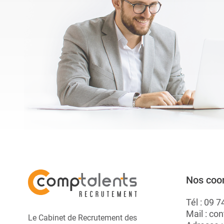
vis à vis de ses
bon emploi très
rapidement. Elles ...
A.
Nos coo
Tél :
09 7
Mail :
con
Le Cabinet de Recrutement des