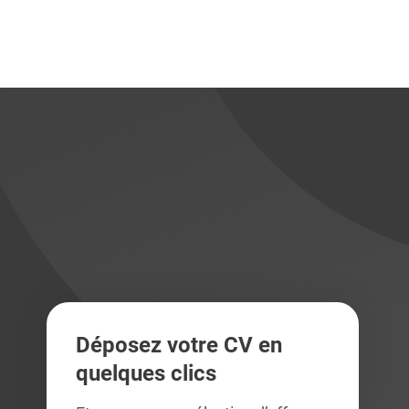
didats
didats
Déposez votre CV en
quelques clics