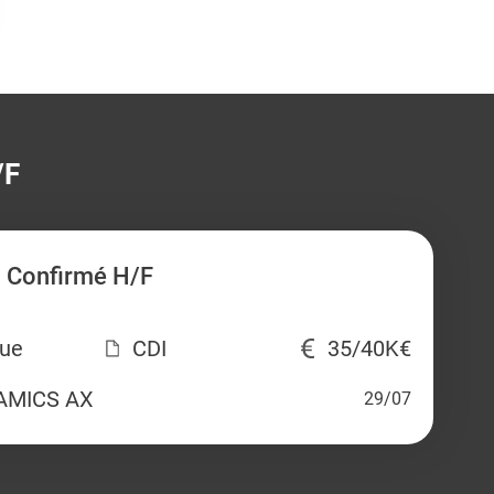
/F
 Confirmé H/F
que
CDI
35/40K€
AMICS AX
29/07