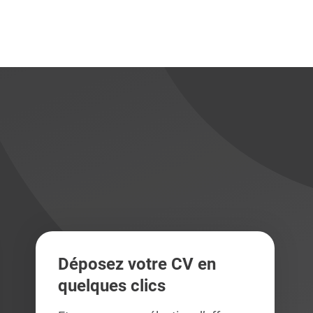
didats
didats
Déposez votre CV en
quelques clics