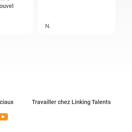
ouvel
e
N.
M
ciaux
Travailler chez Linking Talents
Rejoignez-nous