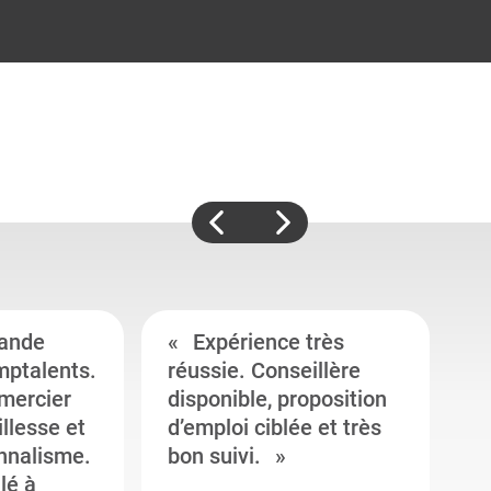
ande
Expérience très
mptalents.
réussie. Conseillère
l
emercier
disponible, proposition
c
illesse et
d’emploi ciblée et très
c
onnalisme.
bon suivi.
J
llé à
s