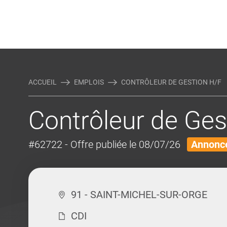
Rejoindre Linking Tal
Écrivez-nous
Actualités et Conseils
AUTRES MÉTIERS DE LA COM
ACCUEIL
EMPLOIS
CONTRÔLEUR DE GESTION H/F
Contrôleur de Ges
#62722
- Offre publiée le 08/07/26
Annonce
91 - SAINT-MICHEL-SUR-ORGE
CDI