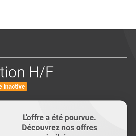
ents
Conseils pour les can
Conseils pour les can
Quiz métiers
PTABILITÉ
tion H/F
 inactive
L'offre a été pourvue.
Découvrez nos offres