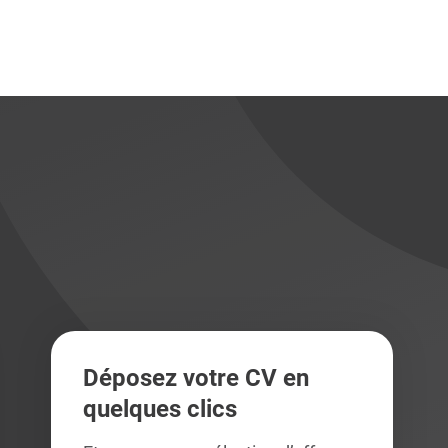
didats
didats
Déposez votre CV en
quelques clics