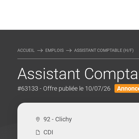
Rejoindre Linking Tal
Écrivez-nous
Actualités et Conseils
AUTRES MÉTIERS DE LA COM
ACCUEIL
EMPLOIS
ASSISTANT COMPTABLE (H/F)
Assistant Compta
#63133
- Offre publiée le 10/07/26
Annonce
92 - Clichy
CDI