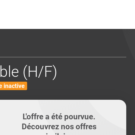
ents
Conseils pour les can
Conseils pour les can
Quiz métiers
PTABILITÉ
ble (H/F)
 inactive
L'offre a été pourvue.
Découvrez nos offres