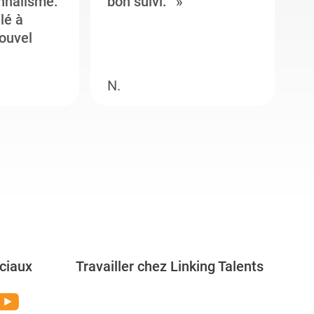
onnalisme.
bon suivi.
J
llé à
s
ouvel
e
N.
M
ciaux
Travailler chez Linking Talents
Rejoignez-nous