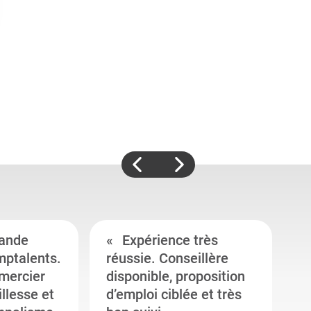
ande
Expérience très
mptalents.
réussie. Conseillère
l
emercier
disponible, proposition
c
illesse et
d’emploi ciblée et très
c