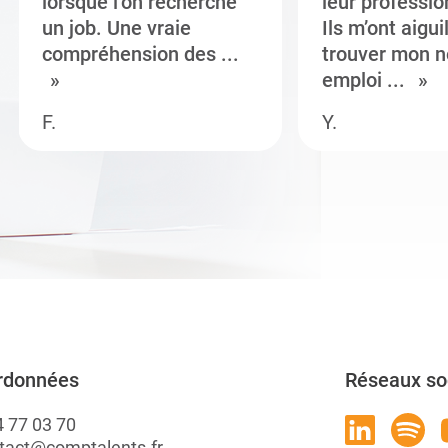
lorsque l’on recherche
leur professi
un job. Une vraie
Ils m’ont aigui
compréhension des ...
trouver mon n
emploi ...
F.
Y.
rdonnées
Réseaux so
4 77 03 70
tact@comptalents.fr