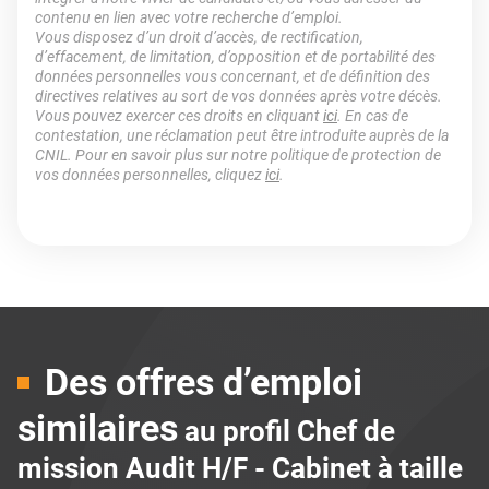
contenu en lien avec votre recherche d’emploi.
Vous disposez d’un droit d’accès, de rectification,
d’effacement, de limitation, d’opposition et de portabilité des
données personnelles vous concernant, et de définition des
directives relatives au sort de vos données après votre décès.
Vous pouvez exercer ces droits en cliquant
ici
. En cas de
contestation, une réclamation peut être introduite auprès de la
CNIL. Pour en savoir plus sur notre politique de protection de
vos données personnelles, cliquez
ici
.
Des offres d’emploi
similaires
au profil Chef de
mission Audit H/F - Cabinet à taille