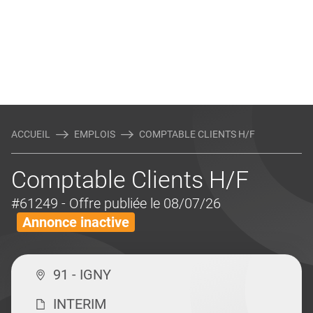
ACCUEIL
EMPLOIS
COMPTABLE CLIENTS H/F
Comptable Clients H/F
#61249
- Offre publiée le 08/07/26
Annonce inactive
91 - IGNY
INTERIM