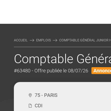
Rejoindre Linking Tal
Écrivez-nous
Actualités et Conseils
AUTRES MÉTIERS DE LA COM
ACCUEIL
EMPLOIS
COMPTABLE GÉNÉRAL JUNIOR 
Comptable Généra
#63480
- Offre publiée le 08/07/26
Annonce
75 - PARIS
CDI