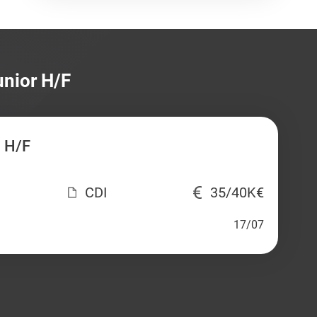
unior H/F
 H/F
CDI
35/40K€
17/07