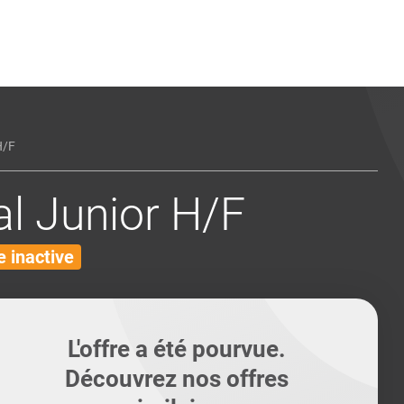
ents
Conseils pour les can
Conseils pour les can
Quiz métiers
PTABILITÉ
H/F
l Junior H/F
 inactive
L'offre a été pourvue.
Découvrez nos offres