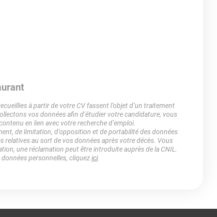
aurant
ueillies à partir de votre CV fassent l’objet d’un traitement
lectons vos données afin d’étudier votre candidature, vous
 contenu en lien avec votre recherche d’emploi.
ment, de limitation, d’opposition et de portabilité des données
es relatives au sort de vos données après votre décès. Vous
ation, une réclamation peut être introduite auprès de la CNIL.
s données personnelles, cliquez
ici
.