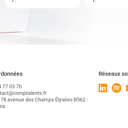
F.
Y.
rdonnées
Réseaux so
4 77 03 70
tact@comptalents.fr
: 78 avenue des Champs Élysées B562 -
ris