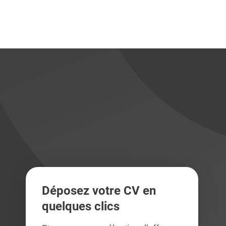
didats
didats
Déposez votre CV en
quelques clics