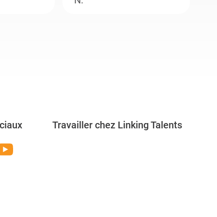
N.
M
ciaux
Travailler chez Linking Talents
Rejoignez-nous