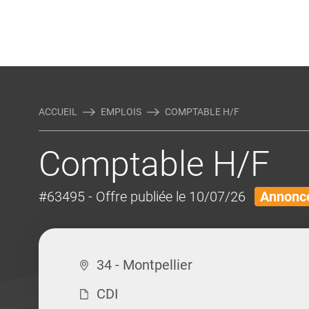
Rejoindre Linking Tal
Écrivez-nous
Actualités et Conseils
AUTRES MÉTIERS DE LA COM
ACCUEIL
EMPLOIS
COMPTABLE H/F
Comptable H/F
#63495
- Offre publiée le 10/07/26
Annonce
34 - Montpellier
CDI