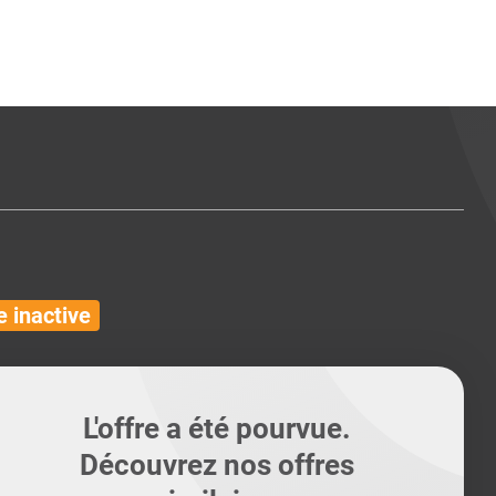
ents
Conseils pour les can
Conseils pour les can
Quiz métiers
PTABILITÉ
 inactive
L'offre a été pourvue.
Découvrez nos offres