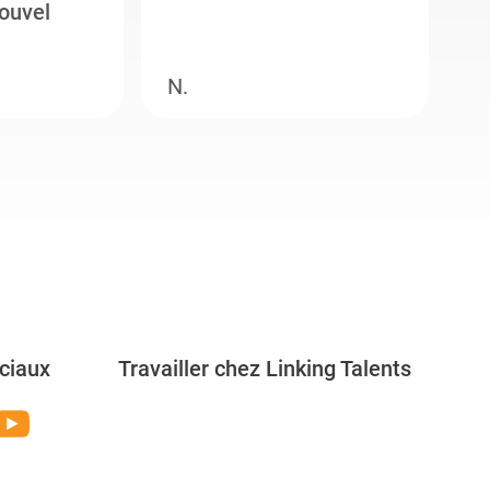
ouvel
e
N.
M
ciaux
Travailler chez Linking Talents
Rejoignez-nous