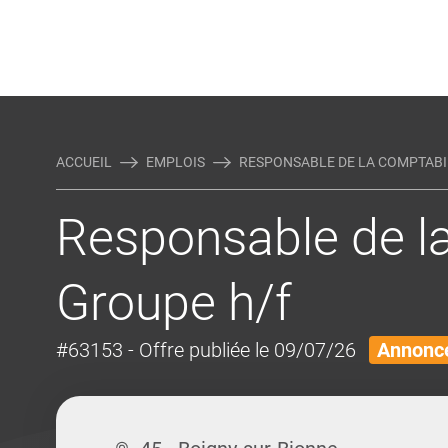
Rejoindre Linking Tal
Écrivez-nous
Actualités et Conseils
AUTRES MÉTIERS DE LA COM
ACCUEIL
EMPLOIS
RESPONSABLE DE LA COMPTABILI
Responsable de la
Groupe h/f
#63153
- Offre publiée le 09/07/26
Annonce