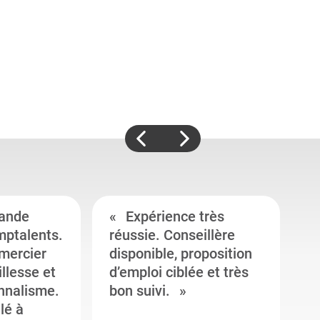
ande
Expérience très
mptalents.
réussie. Conseillère
l
emercier
disponible, proposition
c
illesse et
d’emploi ciblée et très
c
onnalisme.
bon suivi.
J
llé à
s