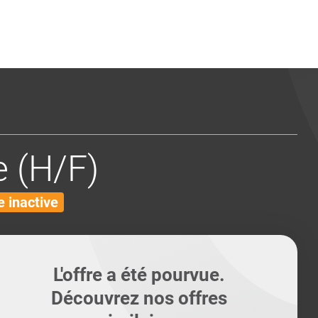
ents
Conseils pour les can
Conseils pour les can
Quiz métiers
PTABILITÉ
 (H/F)
 inactive
L'offre a été pourvue.
Découvrez nos offres