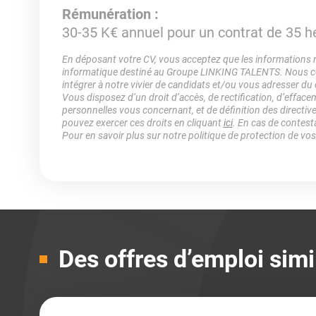
Rémunération :
30-35 K€ annuel pour un contrat de 35 h
En déposant votre CV, vous acceptez que les informations rec
informatique destiné au Groupe LINKING TALENTS. Nous col
intégrer à notre vivier de candidats et/ou vous adresser du
Vous disposez d’un droit d’accès, de rectification, d’efface
personnelles vous concernant, et de définition des directiv
pouvez exercer ces droits en cliquant
ici
. En cas de contest
Pour en savoir plus sur notre politique de protection de vo
Des offres d’emploi simi