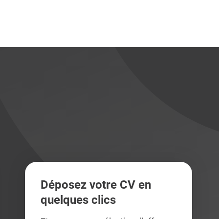
didats
didats
Déposez votre CV en
quelques clics