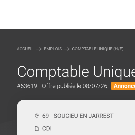
Rejoindre Linking Tal
Écrivez-nous
Actualités et Conseils
AUTRES MÉTIERS DE LA COM
ACCUEIL
EMPLOIS
COMPTABLE UNIQUE (H/F)
Comptable Unique
#63619
- Offre publiée le 08/07/26
Annonce
69 - SOUCIEU EN JARREST
CDI