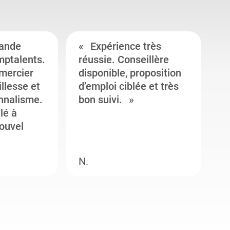
ande
Expérience très
mptalents.
réussie. Conseillère
l
emercier
disponible, proposition
c
illesse et
d’emploi ciblée et très
c
onnalisme.
bon suivi.
J
llé à
s
ouvel
e
N.
M