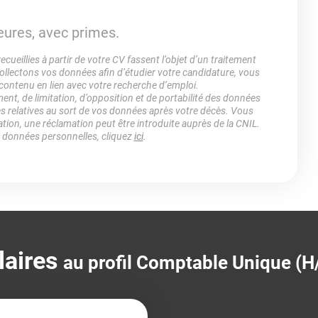
eures, avec primes.
ueillies à partir de votre CV fassent l’objet d’un traitement
lectons vos données afin d’étudier votre candidature, vous
 contenu en lien avec votre recherche d’emploi.
ment, de limitation, d’opposition et de portabilité des données
es relatives au sort de vos données après votre décès. Vous
ation, une réclamation peut être introduite auprès de la CNIL.
s données personnelles, cliquez
ici
.
laires
au profil Comptable Unique (H