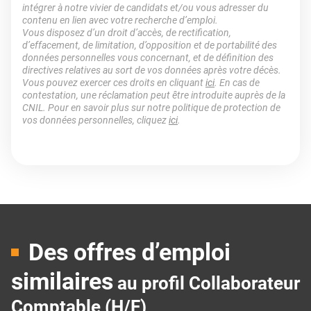
intégrer à notre vivier de candidats et/ou vous adresser du
contenu en lien avec votre recherche d’emploi.
Vous disposez d’un droit d’accès, de rectification,
d’effacement, de limitation, d’opposition et de portabilité des
données personnelles vous concernant, et de définition des
directives relatives au sort de vos données après votre décès.
Vous pouvez exercer ces droits en cliquant
ici
. En cas de
contestation, une réclamation peut être introduite auprès de la
CNIL. Pour en savoir plus sur notre politique de protection de
vos données personnelles, cliquez
ici
.
Des offres d’emploi
similaires
au profil Collaborateur
Comptable (H/F)