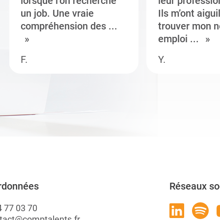
lorsque l’on recherche
leur professi
un job. Une vraie
Ils m’ont aigui
compréhension des ...
trouver mon n
emploi ...
F.
Y.
rdonnées
Réseaux so
4 77 03 70
tact@comptalents.fr