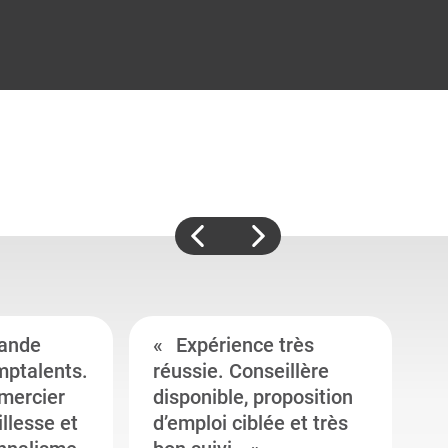
ande
Expérience très
mptalents.
réussie. Conseillère
l
emercier
disponible, proposition
c
illesse et
d’emploi ciblée et très
c