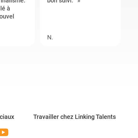
onnalisme.
bon suivi.
J
llé à
s
ouvel
e
N.
M
ciaux
Travailler chez Linking Talents
Rejoignez-nous