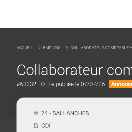
Rejoindre Linking Tal
Écrivez-nous
Actualités et Conseils
AUTRES MÉTIERS DE LA COM
ACCUEIL
EMPLOIS
COLLABORATEUR COMPTABLE H
Collaborateur co
#63232
- Offre publiée le 07/07/26
Annonce
74 - SALLANCHES
CDI