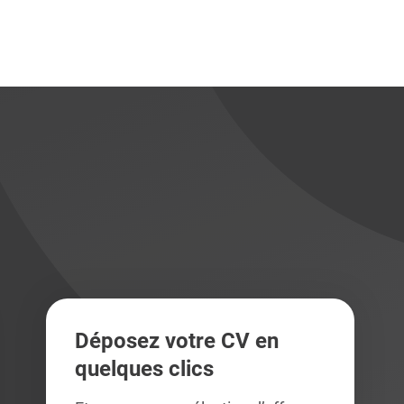
didats
didats
Déposez votre CV en
quelques clics