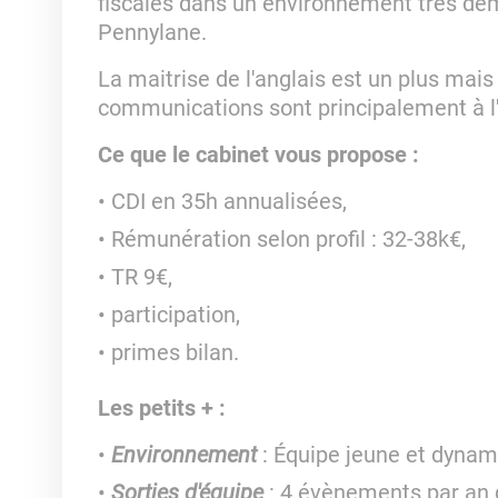
fiscales dans un environnement très démat
Pennylane.
La maitrise de l'anglais est un plus mais 
communications sont principalement à l'é
Ce que le cabinet vous propose :
CDI en 35h annualisées,
Rémunération selon profil : 32-38k€,
TR 9€,
participation,
primes bilan.
Les petits + :
Environnement
: Équipe jeune et dynam
Sorties d'équipe
: 4 évènements par an do