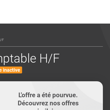
ents
Conseils pour les can
Conseils pour les can
Quiz métiers
PTABILITÉ
/F
mptable H/F
 inactive
L'offre a été pourvue.
Découvrez nos offres