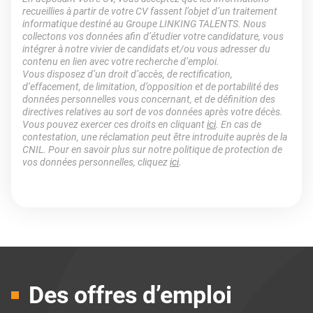
recueillies à partir de votre CV fassent l’objet d’un traitement
informatique destiné au Groupe LINKING TALENTS. Nous
collectons vos données afin d’étudier votre candidature, vous
intégrer à notre vivier de candidats et/ou vous adresser du
contenu en lien avec votre recherche d’emploi.
Vous disposez d’un droit d’accès, de rectification,
d’effacement, de limitation, d’opposition et de portabilité des
données personnelles vous concernant, et de définition des
directives relatives au sort de vos données après votre décès.
Vous pouvez exercer ces droits en cliquant
ici
. En cas de
contestation, une réclamation peut être introduite auprès de la
CNIL. Pour en savoir plus sur notre politique de protection de
vos données personnelles, cliquez
ici
.
Des offres d’emploi