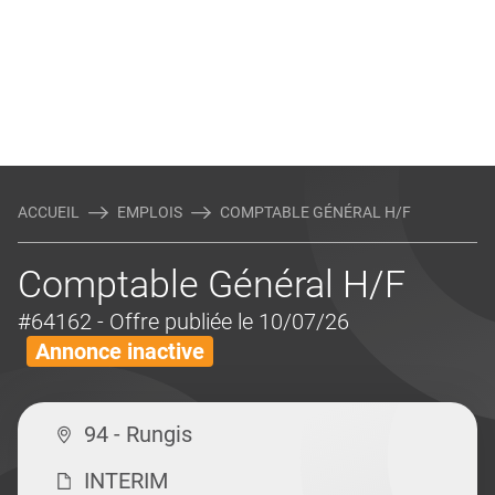
ACCUEIL
EMPLOIS
COMPTABLE GÉNÉRAL H/F
Comptable Général H/F
#64162
- Offre publiée le 10/07/26
Annonce inactive
94 - Rungis
INTERIM