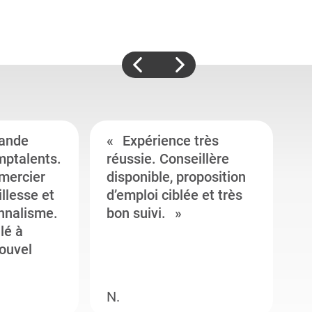
ande
Expérience très
mptalents.
réussie. Conseillère
l
emercier
disponible, proposition
c
illesse et
d’emploi ciblée et très
c
onnalisme.
bon suivi.
J
llé à
s
ouvel
e
N.
M