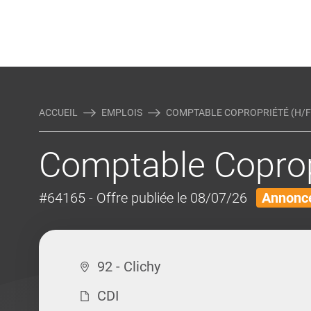
Rejoindre Linking Tal
Écrivez-nous
Actualités et Conseils
AUTRES MÉTIERS DE LA COM
ACCUEIL
EMPLOIS
COMPTABLE COPROPRIÉTÉ (H/F
Comptable Coprop
#64165
- Offre publiée le 08/07/26
Annonce
92 - Clichy
CDI