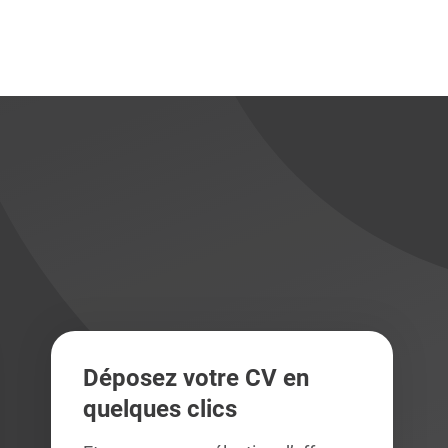
didats
didats
Déposez votre CV en
quelques clics