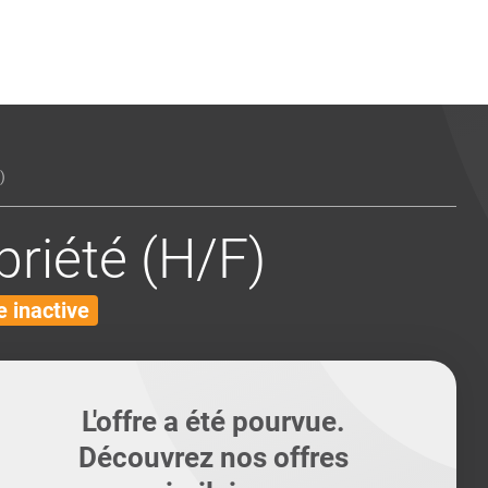
ents
Conseils pour les can
Conseils pour les can
Quiz métiers
PTABILITÉ
)
riété (H/F)
 inactive
L'offre a été pourvue.
Découvrez nos offres