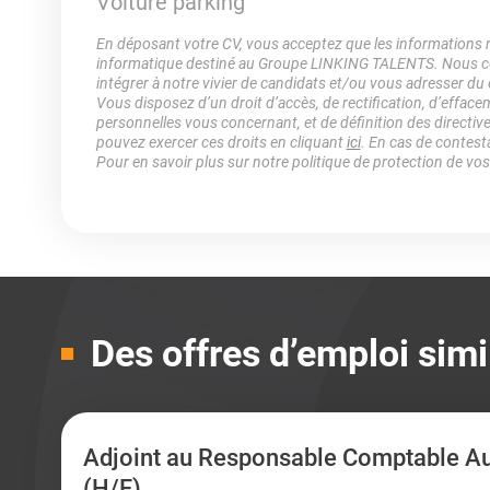
Voiture parking
En déposant votre CV, vous acceptez que les informations rec
informatique destiné au Groupe LINKING TALENTS. Nous col
intégrer à notre vivier de candidats et/ou vous adresser du
Vous disposez d’un droit d’accès, de rectification, d’efface
personnelles vous concernant, et de définition des directiv
pouvez exercer ces droits en cliquant
ici
. En cas de contest
Pour en savoir plus sur notre politique de protection de vo
Des offres d’emploi simi
Adjoint au Responsable Comptable Aux
(H/F)