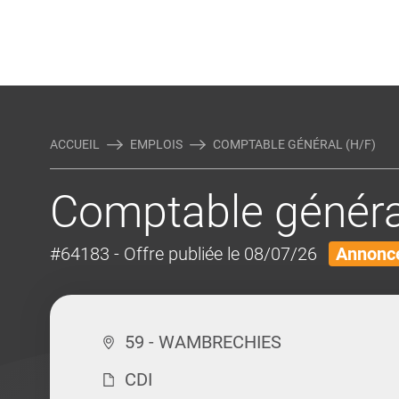
Rejoindre Linking Tal
Écrivez-nous
Actualités et Conseils
AUTRES MÉTIERS DE LA COM
ACCUEIL
EMPLOIS
COMPTABLE GÉNÉRAL (H/F)
Comptable généra
#64183
- Offre publiée le 08/07/26
Annonce
59 - WAMBRECHIES
CDI