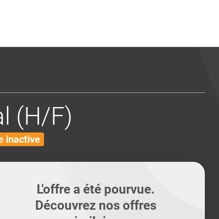
ents
Conseils pour les can
Conseils pour les can
Quiz métiers
PTABILITÉ
l (H/F)
 inactive
L'offre a été pourvue.
Découvrez nos offres