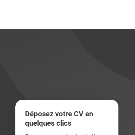
didats
didats
Déposez votre CV en
quelques clics