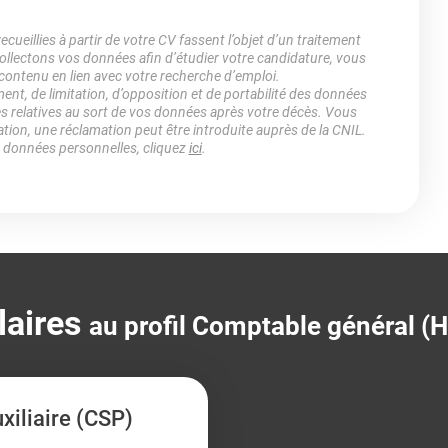
ueillies à partir de votre CV fassent l’objet d’un traitement
lectons vos données afin d’étudier votre candidature, vous
 contenu en lien avec votre recherche d’emploi.
ment, de limitation, d’opposition et de portabilité des données
es relatives au sort de vos données après votre décès. Vous
ation, une réclamation peut être introduite auprès de la CNIL.
s données personnelles, cliquez
ici
.
laires
au profil Comptable général (H
iliaire (CSP)