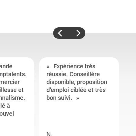
ande
Expérience très
mptalents.
réussie. Conseillère
l
emercier
disponible, proposition
c
illesse et
d’emploi ciblée et très
c
onnalisme.
bon suivi.
J
llé à
s
ouvel
e
N.
M