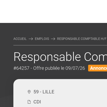
Rejoindre Linking Tal
Écrivez-nous
Actualités et Conseils
AUTRES MÉTIERS DE LA COM
ACCUEIL
EMPLOIS
RESPONSABLE COMPTABLE H/F
Responsable Comp
#64257
- Offre publiée le 09/07/26
Annonce
59 - LILLE
CDI