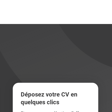
didats
didats
Déposez votre CV en
quelques clics