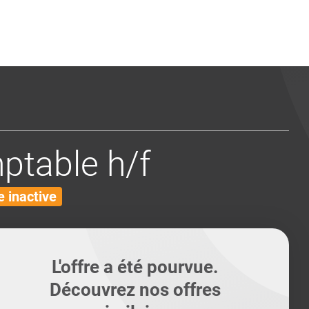
ents
Conseils pour les can
Conseils pour les can
Quiz métiers
PTABILITÉ
table h/f
 inactive
L'offre a été pourvue.
Découvrez nos offres