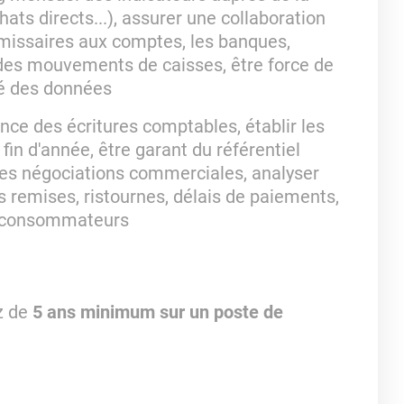
ats directs...), assurer une collaboration
mmissaires aux comptes, les banques,
 des mouvements de caisses, être force de
ité des données
nce des écritures comptables, établir les
 fin d'année, être garant du référentiel
 des négociations commerciales, analyser
es remises, ristournes, délais de paiements,
s consommateurs
z de
5 ans minimum sur un poste de