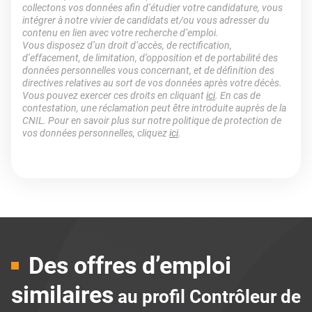
collectons vos données afin d’étudier votre candidature, vous
intégrer à notre vivier de candidats et/ou vous adresser du
contenu en lien avec votre recherche d’emploi.
Vous disposez d’un droit d’accès, de rectification,
d’effacement, de limitation, d’opposition et de portabilité des
données personnelles vous concernant, et de définition des
directives relatives au sort de vos données après votre décès.
Vous pouvez exercer ces droits en cliquant
ici
. En cas de
contestation, une réclamation peut être introduite auprès de la
CNIL. Pour en savoir plus sur notre politique de protection de
vos données personnelles, cliquez
ici
.
Des offres d’emploi
similaires
au profil Contrôleur de