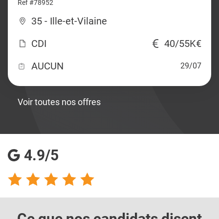
Ref #78952
35 - Ille-et-Vilaine
CDI
40/55K€
AUCUN
29/07
Voir toutes nos offres
4.9/5
Ce que nos candidats
disent