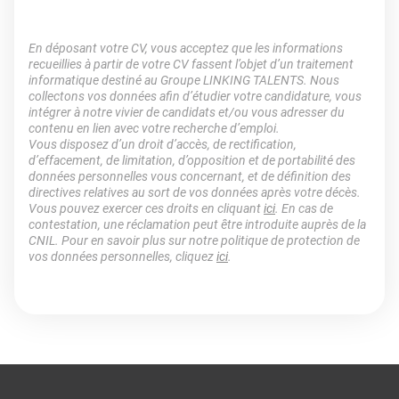
En déposant votre CV, vous acceptez que les informations
recueillies à partir de votre CV fassent l’objet d’un traitement
informatique destiné au Groupe LINKING TALENTS. Nous
collectons vos données afin d’étudier votre candidature, vous
intégrer à notre vivier de candidats et/ou vous adresser du
contenu en lien avec votre recherche d’emploi.
Vous disposez d’un droit d’accès, de rectification,
d’effacement, de limitation, d’opposition et de portabilité des
données personnelles vous concernant, et de définition des
directives relatives au sort de vos données après votre décès.
Vous pouvez exercer ces droits en cliquant
ici
. En cas de
contestation, une réclamation peut être introduite auprès de la
CNIL. Pour en savoir plus sur notre politique de protection de
vos données personnelles, cliquez
ici
.