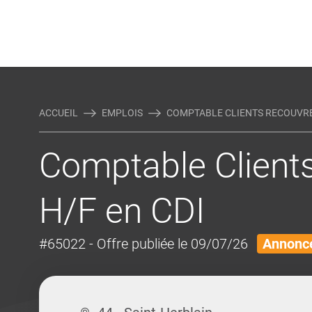
Rejoindre Linking Tal
Écrivez-nous
Actualités et Conseils
AUTRES MÉTIERS DE LA COM
ACCUEIL
EMPLOIS
COMPTABLE CLIENTS RECOUVREM
Comptable Client
H/F en CDI
#65022
- Offre publiée le 09/07/26
Annonce