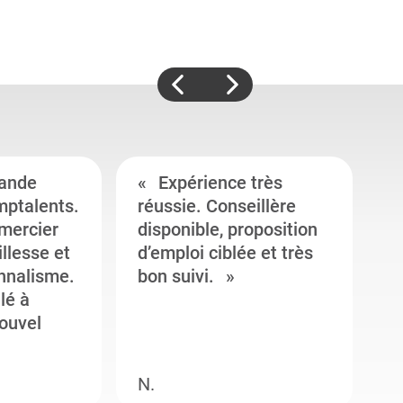
ande
Expérience très
mptalents.
réussie. Conseillère
l
emercier
disponible, proposition
c
illesse et
d’emploi ciblée et très
c
onnalisme.
bon suivi.
J
llé à
s
ouvel
e
N.
M