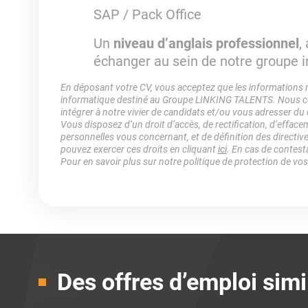
SAP / Pack Office
Un
niveau d’anglais professionnel
,
échanger au sein de notre groupe i
En déposant votre CV, vous acceptez que les informations rec
informatique destiné au Groupe LINKING TALENTS. Nous col
intégrer à notre vivier de candidats et/ou vous adresser du
Vous disposez d’un droit d’accès, de rectification, d’efface
personnelles vous concernant, et de définition des directiv
pouvez exercer ces droits en cliquant
ici
. En cas de contest
Pour en savoir plus sur notre politique de protection de vo
Des offres d’emploi simi