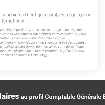
 aussi bien à l’écrit qu’à l’oral, est requis pour
nternational.
ueillies à partir de votre CV fassent l’objet d’un traitement
lectons vos données afin d’étudier votre candidature, vous
 contenu en lien avec votre recherche d’emploi.
ment, de limitation, d’opposition et de portabilité des données
es relatives au sort de vos données après votre décès. Vous
ation, une réclamation peut être introduite auprès de la CNIL.
s données personnelles, cliquez
ici
.
laires
au profil Comptable Générale 