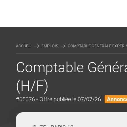
Rejoindre Linking Tal
Écrivez-nous
Actualités et Conseils
AUTRES MÉTIERS DE LA COM
ACCUEIL
EMPLOIS
COMPTABLE GÉNÉRALE EXPÉRIM
Comptable Généra
(H/F)
#65076
- Offre publiée le 07/07/26
Annonce