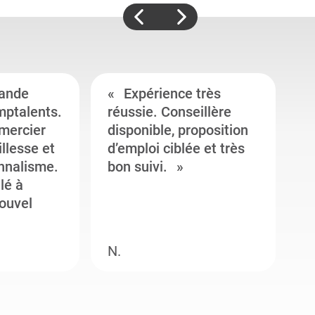
ande
Expérience très
mptalents.
réussie. Conseillère
l
emercier
disponible, proposition
c
illesse et
d’emploi ciblée et très
c
onnalisme.
bon suivi.
J
llé à
s
ouvel
e
N.
M