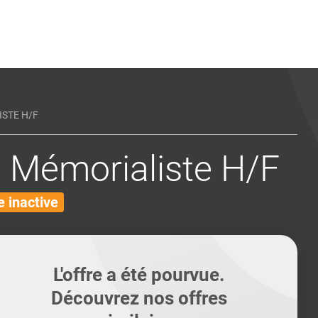
ents
Conseils pour les can
Conseils pour les can
Quiz métiers
PTABILITÉ
STE H/F
 Mémorialiste H/F
 inactive
L'offre a été pourvue.
Découvrez nos offres