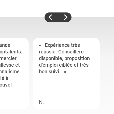
ande
Expérience très
mptalents.
réussie. Conseillère
l
emercier
disponible, proposition
c
illesse et
d’emploi ciblée et très
c
onnalisme.
bon suivi.
J
llé à
s
ouvel
e
N.
M