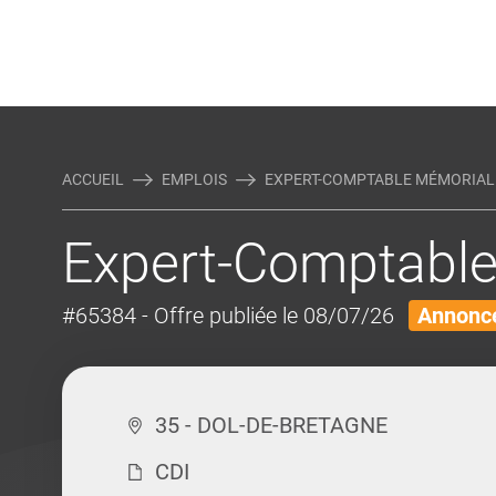
Rejoindre Linking Tal
Écrivez-nous
Actualités et Conseils
AUTRES MÉTIERS DE LA COM
ACCUEIL
EMPLOIS
EXPERT-COMPTABLE MÉMORIALI
Expert-Comptable
#65384
- Offre publiée le 08/07/26
Annonce
35 - DOL-DE-BRETAGNE
CDI