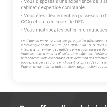
Vous disposez d'une expérience de 3 a
cabinet d'expertise comptable.
Vous êtes idéalement en possession d
CCA) et êtes en cours de DEC
Vous maitrisez les outils informatiques
En déposant votre CV, vous acceptez que les informations rec
informatique destiné au Groupe LINKING TALENTS. Nous col
intégrer à notre vivier de candidats et/ou vous adresser du
Vous disposez d’un droit d’accès, de rectification, d’efface
personnelles vous concernant, et de définition des directiv
pouvez exercer ces droits en cliquant
ici
. En cas de contest
Pour en savoir plus sur notre politique de protection de vo