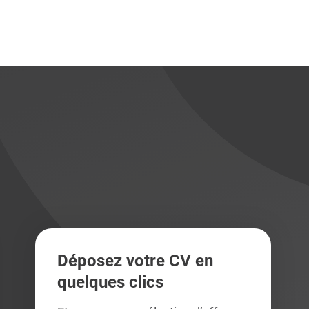
didats
didats
Déposez votre CV en
quelques clics