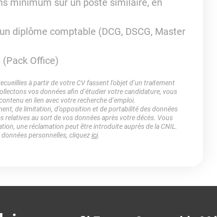
ns minimum sur un poste similaire, en
’un diplôme comptable (DCG, DSCG, Master
 (Pack Office)
ueillies à partir de votre CV fassent l’objet d’un traitement
lectons vos données afin d’étudier votre candidature, vous
 contenu en lien avec votre recherche d’emploi.
ment, de limitation, d’opposition et de portabilité des données
es relatives au sort de vos données après votre décès. Vous
ation, une réclamation peut être introduite auprès de la CNIL.
s données personnelles, cliquez
ici
.